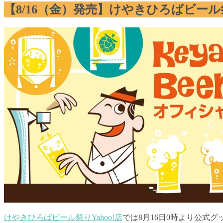
【8/16（金）発売】けやきひろばビー
けやきひろばビール祭りYahoo!店
では8月16日0時より公式