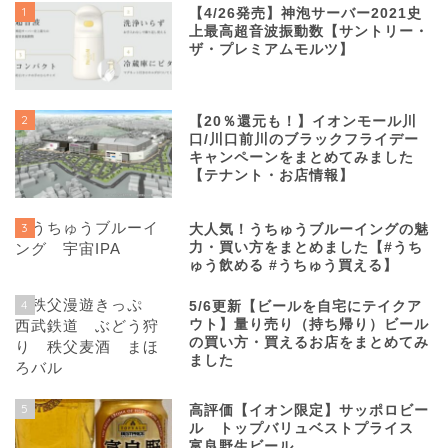
1
【4/26発売】神泡サーバー2021史
上最高超音波振動数【サントリー・
ザ・プレミアムモルツ】
2
【20％還元も！】イオンモール川
口/川口前川のブラックフライデー
キャンペーンをまとめてみました
【テナント・お店情報】
3
大人気！うちゅうブルーイングの魅
力・買い方をまとめました【#うち
ゅう飲める #うちゅう買える】
4
5/6更新【ビールを自宅にテイクア
ウト】量り売り（持ち帰り）ビール
の買い方・買えるお店をまとめてみ
ました
5
高評価【イオン限定】サッポロビー
ル トップバリュベストプライス
富良野生ビール