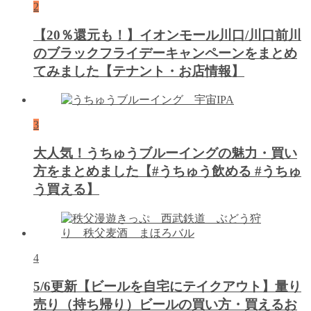
2
【20％還元も！】イオンモール川口/川口前川
のブラックフライデーキャンペーンをまとめ
てみました【テナント・お店情報】
3
大人気！うちゅうブルーイングの魅力・買い
方をまとめました【#うちゅう飲める #うちゅ
う買える】
4
5/6更新【ビールを自宅にテイクアウト】量り
売り（持ち帰り）ビールの買い方・買えるお