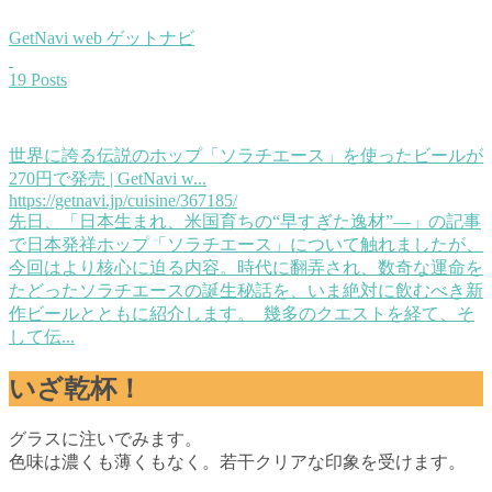
GetNavi web ゲットナビ
19 Posts
世界に誇る伝説のホップ「ソラチエース」を使ったビールが
270円で発売 | GetNavi w...
https://getnavi.jp/cuisine/367185/
先日、「日本生まれ、米国育ちの“早すぎた逸材”―」の記事
で日本発祥ホップ「ソラチエース」について触れましたが、
今回はより核心に迫る内容。時代に翻弄され、数奇な運命を
たどったソラチエースの誕生秘話を、いま絶対に飲むべき新
作ビールとともに紹介します。 幾多のクエストを経て、そ
して伝...
いざ乾杯！
グラスに注いでみます。
色味は濃くも薄くもなく。若干クリアな印象を受けます。