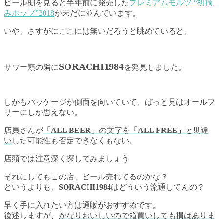
ビール棚を見ると半年前に発売した
プレミアムモルツ “初摘
みホップ”2018
が未だに並んでいます。
いや、さすがにここには無いだろうと眺めていると、
SORACHI1984
サワー類の隣に
を発見しました。
しかもパッケージが側面を向いていて、ぱっと見はオールフ
リーにしか思えない。
店員さんが
「ALL BEER」
の文字を
「ALL FREE」
と勘違
い
した可能性も否定できなくもない。
店頭では注意深く探してみましょう
それにしてもこの店、ビール売れてるのかな？
というよりも、
SORACHI1984
はどういう流通してんの？
早く手に入れたい方は通販がおすすめです。
後述しますが、
かなりおいしいので箱買いしても損はありま