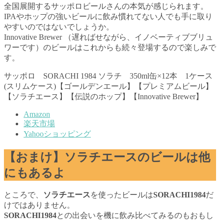
全国展開するサッポロビールさんの本気が感じられます。
IPAやホップの強いビールに飲み慣れてない人でも手に取り
やすいのではないでしょうか。
Innovative Brewer （遅ればせながら、イノベーティブブリュ
ワーです）のビールはこれからも続々登場するので楽しみで
す。
サッポロ SORACHI 1984 ソラチ 350ml缶×12本 1ケース
(スリムケース)【ゴールデンエール】【プレミアムビール】
【ソラチエース】【伝説のホップ】【Innovative Brewer】
Amazon
楽天市場
Yahooショッピング
【おまけ】ソラチエースのビールは他
にもあるよ
ところで、
ソラチエース
を使ったビールは
SORACHI1984
だ
けではありません。
SORACHI1984
との出会いを機に飲み比べてみるのもおもし