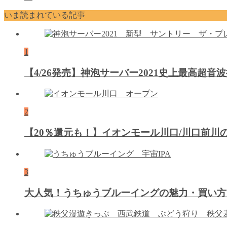
いま読まれている記事
1
【4/26発売】神泡サーバー2021史上最高超
2
【20％還元も！】イオンモール川口/川口前
3
大人気！うちゅうブルーイングの魅力・買い方