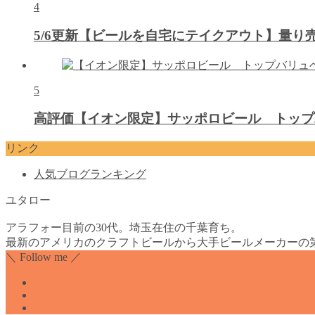
4
5/6更新【ビールを自宅にテイクアウト】量
5
高評価【イオン限定】サッポロビール トップ
リンク
人気ブログランキング
ユタロー
アラフォー目前の30代。埼玉在住の千葉育ち。
最新のアメリカのクラフトビールから大手ビールメーカーの
＼ Follow me ／