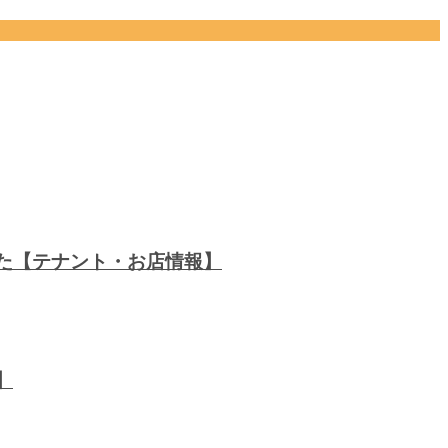
した【テナント・お店情報】
】