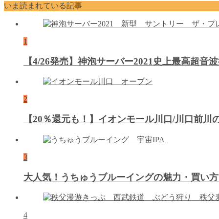
いま読まれている記事
1
【4/26発売】神泡サーバー2021史上最高超
2
【20％還元も！】イオンモール川口/川口前
3
大人気！うちゅうブルーイングの魅力・買い方
4