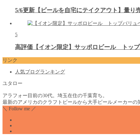
5/6更新【ビールを自宅にテイクアウト】量
5
高評価【イオン限定】サッポロビール トップ
リンク
人気ブログランキング
ユタロー
アラフォー目前の30代。埼玉在住の千葉育ち。
最新のアメリカのクラフトビールから大手ビールメーカーの
＼ Follow me ／