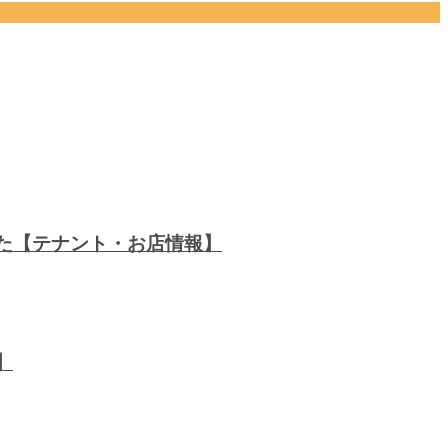
した【テナント・お店情報】
】