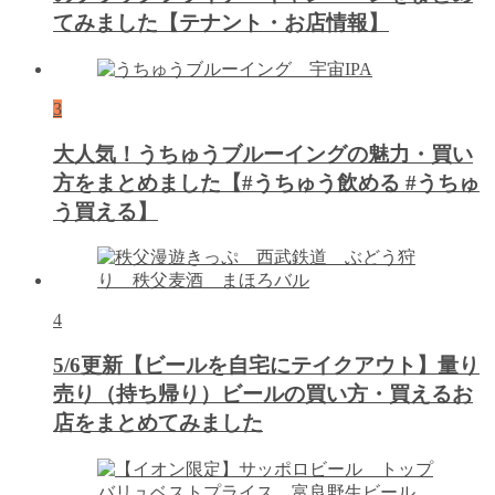
てみました【テナント・お店情報】
3
大人気！うちゅうブルーイングの魅力・買い
方をまとめました【#うちゅう飲める #うちゅ
う買える】
4
5/6更新【ビールを自宅にテイクアウト】量り
売り（持ち帰り）ビールの買い方・買えるお
店をまとめてみました