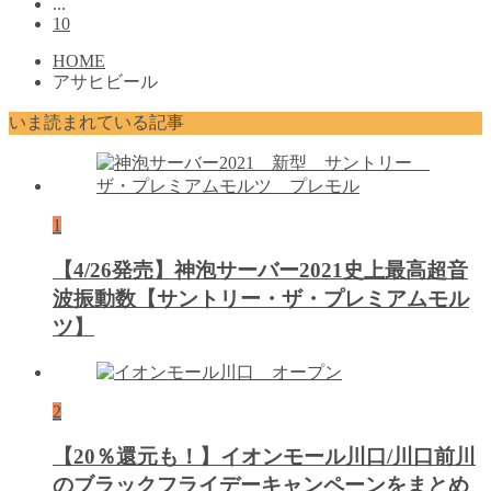
...
10
HOME
アサヒビール
いま読まれている記事
1
【4/26発売】神泡サーバー2021史上最高超音
波振動数【サントリー・ザ・プレミアムモル
ツ】
2
【20％還元も！】イオンモール川口/川口前川
のブラックフライデーキャンペーンをまとめ