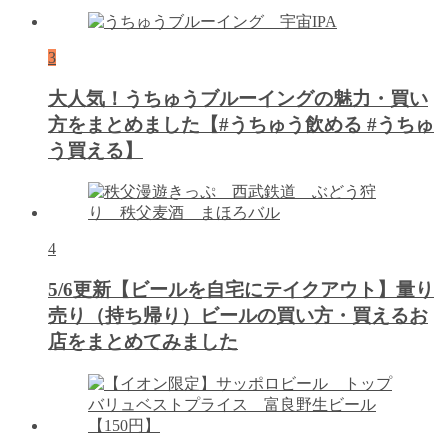
3
大人気！うちゅうブルーイングの魅力・買い
方をまとめました【#うちゅう飲める #うちゅ
う買える】
4
5/6更新【ビールを自宅にテイクアウト】量り
売り（持ち帰り）ビールの買い方・買えるお
店をまとめてみました