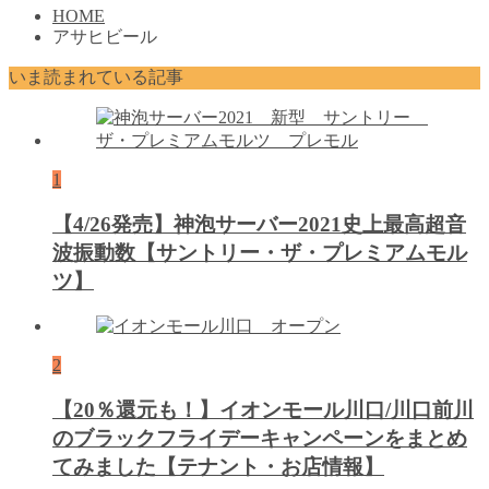
HOME
アサヒビール
いま読まれている記事
1
【4/26発売】神泡サーバー2021史上最高超音
波振動数【サントリー・ザ・プレミアムモル
ツ】
2
【20％還元も！】イオンモール川口/川口前川
のブラックフライデーキャンペーンをまとめ
てみました【テナント・お店情報】