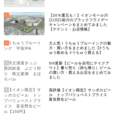
2
【20％還元も！】イオンモール川
口/川口前川のブラックフライデー
キャンペーンをまとめてみました
【テナント・お店情報】
3
大人気！うちゅうブルーイングの魅
力・買い方をまとめました【#うち
ゅう飲める #うちゅう買える】
4
5/6更新【ビールを自宅にテイクア
ウト】量り売り（持ち帰り）ビール
の買い方・買えるお店をまとめてみ
ました
5
高評価【イオン限定】サッポロビー
ル トップバリュベストプライス
富良野生ビール