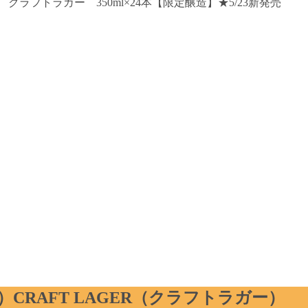
R クラフトラガー 350ml×24本【限定醸造】★5/23新発売
CRAFT LAGER（クラフトラガー）