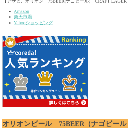
【アサヒ】オリオン 75BEER(ナゴビール) CRAFT LAGE
Amazon
楽天市場
Yahooショッピング
オリオンビール 75BEER（ナゴビール）