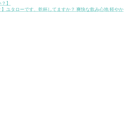
？】
ユタローです、乾杯してますか？ 爽快な飲み心地 軽やか