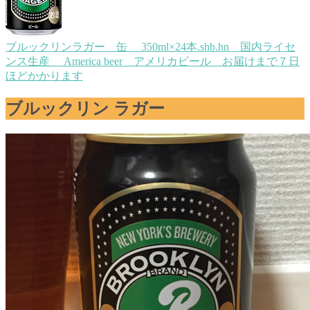
ブルックリンラガー 缶 350ml×24本.shb.hn 国内ライセ
ンス生産 America beer アメリカビール お届けまで７日
ほどかかります
ブルックリン ラガー