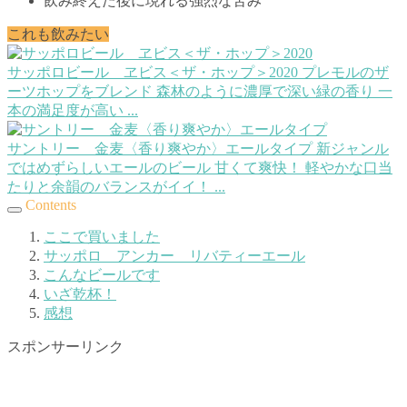
飲み終えた後に現れる強烈な苦み
これも飲みたい
サッポロビール ヱビス＜ザ・ホップ＞2020
プレモルのザ
ーツホップをブレンド 森林のように濃厚で深い緑の香り 一
本の満足度が高い ...
サントリー 金麦〈香り爽やか〉エールタイプ
新ジャンル
ではめずらしいエールのビール 甘くて爽快！ 軽やかな口当
たりと余韻のバランスがイイ！ ...
Contents
ここで買いました
サッポロ アンカー リバティーエール
こんなビールです
いざ乾杯！
感想
スポンサーリンク