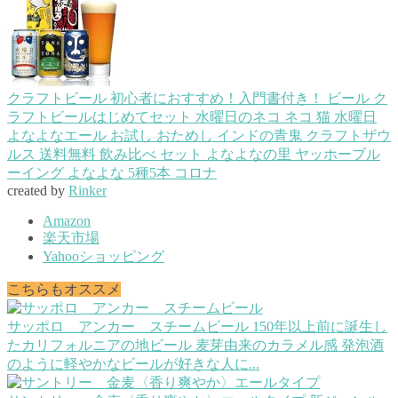
クラフトビール 初心者におすすめ！入門書付き！ ビール ク
ラフトビールはじめてセット 水曜日のネコ ネコ 猫 水曜日
よなよなエール お試し おためし インドの青鬼 クラフトザウ
ルス 送料無料 飲み比べ セット よなよなの里 ヤッホーブル
ーイング よなよな 5種5本 コロナ
created by
Rinker
Amazon
楽天市場
Yahooショッピング
こちらもオススメ
サッポロ アンカー スチームビール
150年以上前に誕生し
たカリフォルニアの地ビール 麦芽由来のカラメル感 発泡酒
のように軽やかなビールが好きな人に...