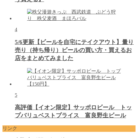
4
5/6更新【ビールを自宅にテイクアウト】量り
売り（持ち帰り）ビールの買い方・買えるお
店をまとめてみました
5
高評価【イオン限定】サッポロビール トッ
プバリュベストプライス 富良野生ビール
リンク