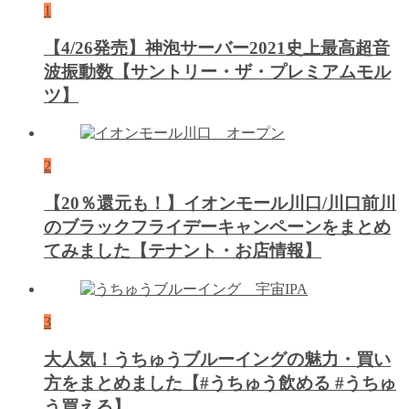
1
【4/26発売】神泡サーバー2021史上最高超音
波振動数【サントリー・ザ・プレミアムモル
ツ】
2
【20％還元も！】イオンモール川口/川口前川
のブラックフライデーキャンペーンをまとめ
てみました【テナント・お店情報】
3
大人気！うちゅうブルーイングの魅力・買い
方をまとめました【#うちゅう飲める #うちゅ
う買える】