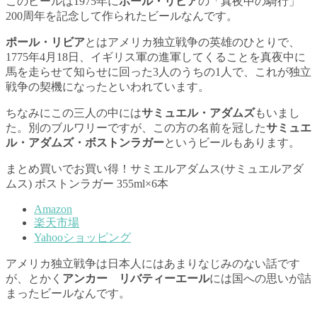
このビールは1975年に
ポール・リビア
の「真夜中の騎行」
200周年を記念して作られたビールなんです。
ポール・リビア
とはアメリカ独立戦争の英雄のひとりで、
1775年4月18日、イギリス軍の進軍してくることを真夜中に
馬を走らせて知らせに回った3人のうちの1人で、これが独立
戦争の契機になったといわれています。
ちなみにこの三人の中には
サミュエル・アダムズ
もいまし
た。別のブルワリーですが、この方の名前を冠した
サミュエ
ル・アダムズ・ボストンラガー
というビールもあります。
まとめ買いでお買い得！サミエルアダムス(サミュエルアダ
ムス) ボストンラガー 355ml×6本
Amazon
楽天市場
Yahooショッピング
アメリカ独立戦争は日本人にはあまりなじみのない話です
が、とかく
アンカー リバティーエール
には国への思いが詰
まったビールなんです。