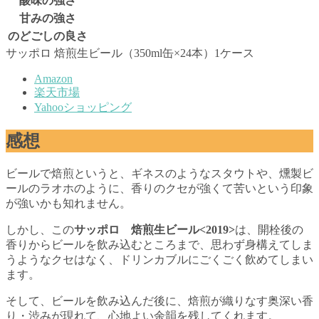
酸味の強さ
甘みの強さ
のどごしの良さ
サッポロ 焙煎生ビール（350ml缶×24本）1ケース
Amazon
楽天市場
Yahooショッピング
感想
ビールで焙煎というと、ギネスのようなスタウトや、燻製ビ
ールのラオホのように、香りのクセが強くて苦いという印象
が強いかも知れません。
しかし、この
サッポロ 焙煎生ビール<2019>
は、開栓後の
香りからビールを飲み込むところまで、思わず身構えてしま
うようなクセはなく、ドリンカブルにごくごく飲めてしまい
ます。
そして、ビールを飲み込んだ後に、焙煎が織りなす奥深い香
り・渋みが現れて、心地よい余韻を残してくれます。