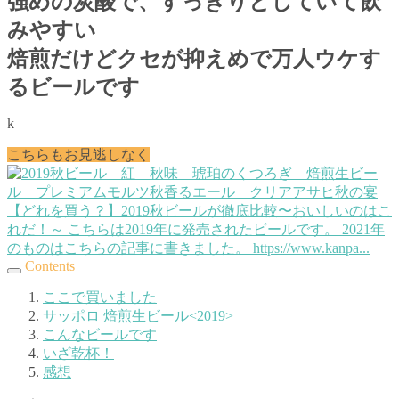
強めの炭酸で、すっきりとしていて飲
みやすい
焙煎だけどクセが抑えめで万人ウケす
るビールです
k
こちらもお見逃しなく
【どれを買う？】2019秋ビールが徹底比較〜おいしいのはこ
れだ！～
こちらは2019年に発売されたビールです。 2021年
のものはこちらの記事に書きました。 https://www.kanpa...
Contents
ここで買いました
サッポロ 焙煎生ビール<2019>
こんなビールです
いざ乾杯！
感想