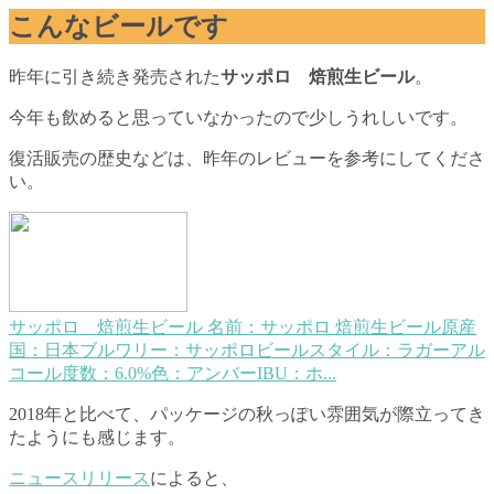
こんなビールです
昨年に引き続き発売された
サッポロ 焙煎生ビール
。
今年も飲めると思っていなかったので少しうれしいです。
復活販売の歴史などは、昨年のレビューを参考にしてくださ
い。
サッポロ 焙煎生ビール
名前：サッポロ 焙煎生ビール原産
国：日本ブルワリー：サッポロビールスタイル：ラガーアル
コール度数：6.0%色：アンバーIBU：ホ...
2018年と比べて、パッケージの秋っぽい雰囲気が際立ってき
たようにも感じます。
ニュースリリース
によると、