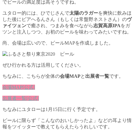
でビールの満足度は高そうですね。
ユタロー的には、ひでじさんで
太陽のラガー
を爽快に飲みほ
した後にビアへるんさん（もしくは常盤野ネストさん）の
ヴ
ァイツェン
で癒され、つまみを食べながら
志賀高原IPA
をガ
ツンと注入しつつ、お初のビールを味わってみたいですね。
尚、会場は広いので、ビールMAPを作成しました。
ぜひ行かれる方は活用してください。
ちなみに、こちらが全体の
会場MAP
と
出展者一覧
です。
会場MAP[公式]
出展者一覧[公式]
ちなみにユタローは1月15日に行く予定です。
ビールに限らず「こんなのおいしかったよ」などの耳より情
報をツイッターで教えてもらえたらうれしいです。