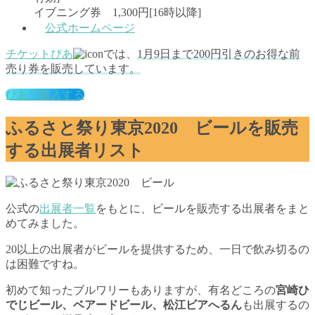
イブニング券 1,300円[16時以降]
公式ホームページ
チケットぴあ
では、
1月9日まで
200円引きのお得な前
売り券を販売しています。
ぴあで購入する
ふるさと祭り東京2020 ビールを販売
する出展者リスト
公式の
出展者一覧
をもとに、ビールを販売する出展者をまと
めてみました。
20以上の出展者がビールを提供するため、一日で飲み切るの
は困難ですね。
初めて知ったブルワリーもありますが、有名どころの
宮崎ひ
でじビール、ベアードビール、松江ビアへるん
も出展するの