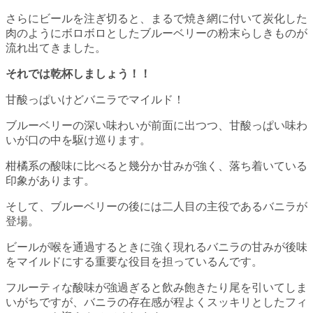
さらにビールを注ぎ切ると、まるで焼き網に付いて炭化した
肉のようにボロボロとしたブルーベリーの粉末らしきものが
流れ出てきました。
それでは乾杯しましょう！！
甘酸っぱいけどバニラでマイルド！
ブルーベリーの深い味わいが前面に出つつ、甘酸っぱい味わ
いが口の中を駆け巡ります。
柑橘系の酸味に比べると幾分か甘みが強く、落ち着いている
印象があります。
そして、ブルーベリーの後には二人目の主役であるバニラが
登場。
ビールが喉を通過するときに強く現れるバニラの甘みが後味
をマイルドにする重要な役目を担っているんです。
フルーティな酸味が強過ぎると飲み飽きたり尾を引いてしま
いがちですが、バニラの存在感が程よくスッキリとしたフィ