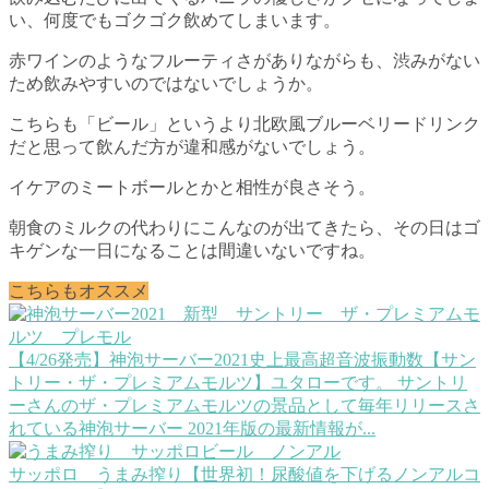
い、何度でもゴクゴク飲めてしまいます。
赤ワインのようなフルーティさがありながらも、渋みがない
ため飲みやすいのではないでしょうか。
こちらも「ビール」というより北欧風ブルーベリードリンク
だと思って飲んだ方が違和感がないでしょう。
イケアのミートボールとかと相性が良さそう。
朝食のミルクの代わりにこんなのが出てきたら、その日はゴ
キゲンな一日になることは間違いないですね。
こちらもオススメ
【4/26発売】神泡サーバー2021史上最高超音波振動数【サン
トリー・ザ・プレミアムモルツ】
ユタローです。 サントリ
ーさんのザ・プレミアムモルツの景品として毎年リリースさ
れている神泡サーバー 2021年版の最新情報が...
サッポロ うまみ搾り【世界初！尿酸値を下げるノンアルコ