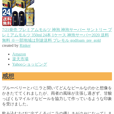
7/21発売 プレミアムモルツ 神泡 神泡サーバー サントリー プ
レミアムモルツ 350ml 24本 1ケース 神泡サーバー2020 送料
無料 ※一部地域は別途送料 プレモル godfoam_pre_gold
created by
Rinker
Amazon
楽天市場
Yahooショッピング
感想
ブルーベリーとバニラと聞いてどんなビールなのかと想像を
かきたててくれましたが、両者の風味が主張し過ぎず、甘酸
っぱくもマイルドなビールを協力して作っているような印象
を受けました。
飲み込むたびに出てくるバニラの優しさがクセになってしま