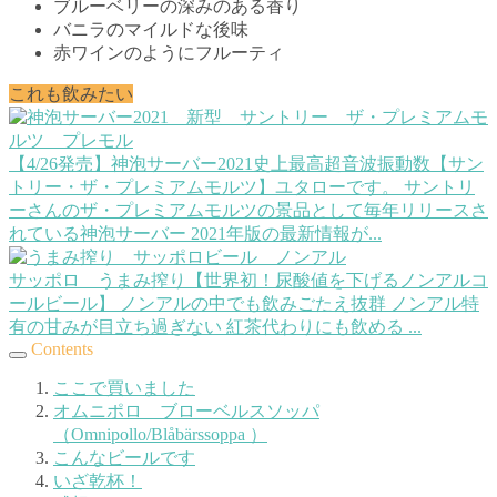
ブルーベリーの深みのある香り
バニラのマイルドな後味
赤ワインのようにフルーティ
これも飲みたい
【4/26発売】神泡サーバー2021史上最高超音波振動数【サン
トリー・ザ・プレミアムモルツ】
ユタローです。 サントリ
ーさんのザ・プレミアムモルツの景品として毎年リリースさ
れている神泡サーバー 2021年版の最新情報が...
サッポロ うまみ搾り【世界初！尿酸値を下げるノンアルコ
ールビール】
ノンアルの中でも飲みごたえ抜群 ノンアル特
有の甘みが目立ち過ぎない 紅茶代わりにも飲める ...
Contents
ここで買いました
オムニポロ ブローベルスソッパ
（Omnipollo/Blåbärssoppa ）
こんなビールです
いざ乾杯！