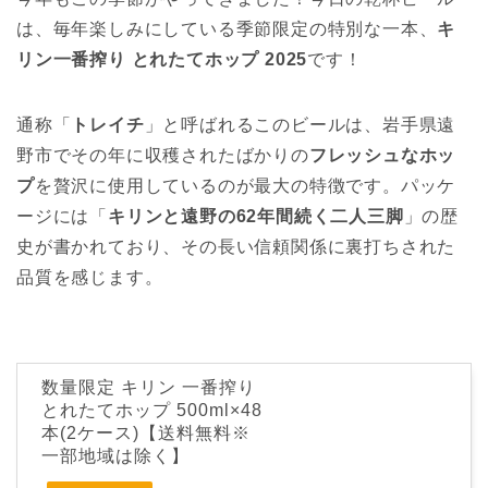
は、毎年楽しみにしている季節限定の特別な一本、
キ
リン一番搾り とれたてホップ 2025
です！
通称「
トレイチ
」と呼ばれるこのビールは、岩手県遠
野市でその年に収穫されたばかりの
フレッシュなホッ
プ
を贅沢に使用しているのが最大の特徴です。パッケ
ージには「
キリンと遠野の62年間続く二人三脚
」の歴
史が書かれており、その長い信頼関係に裏打ちされた
品質を感じます。
数量限定 キリン 一番搾り
とれたてホップ 500ml×48
本(2ケース)【送料無料※
一部地域は除く】