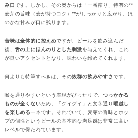
み口
です。しかし、その奥からは「一番搾り」特有の**
麦芽の旨味（麦が持つコク）**がしっかりと広がり、ほ
のかな甘みが口に残ります。
苦味は全体的に控えめ
ですが、ビールを飲み込んだ
後、
舌の上にほんのりとした刺激
を与えてくれ、これ
が良いアクセントとなり、味わいを締めてくれます。
何よりも特筆すべきは、その
抜群の飲みやすさ
です。
喉を通りやすいという表現がぴったりで、
つっかかる
ものが全くない
ため、「グイグイ」と文字通り
喉越し
を楽しめる
一本です。それでいて、麦芽の旨味とホッ
プの個性というビールの基本的な満足感は非常に高い
レベルで保たれています。