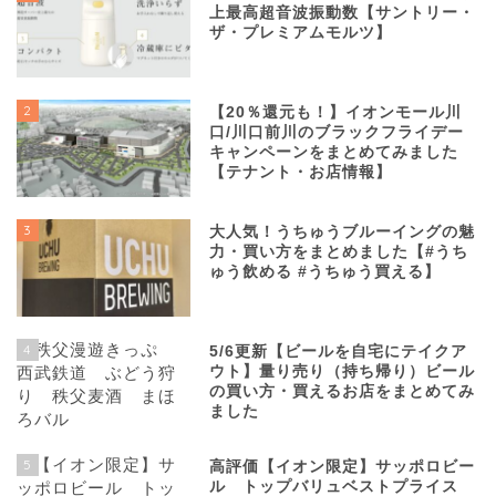
上最高超音波振動数【サントリー・
ザ・プレミアムモルツ】
2
【20％還元も！】イオンモール川
口/川口前川のブラックフライデー
キャンペーンをまとめてみました
【テナント・お店情報】
3
大人気！うちゅうブルーイングの魅
力・買い方をまとめました【#うち
ゅう飲める #うちゅう買える】
4
5/6更新【ビールを自宅にテイクア
ウト】量り売り（持ち帰り）ビール
の買い方・買えるお店をまとめてみ
ました
5
高評価【イオン限定】サッポロビー
ル トップバリュベストプライス