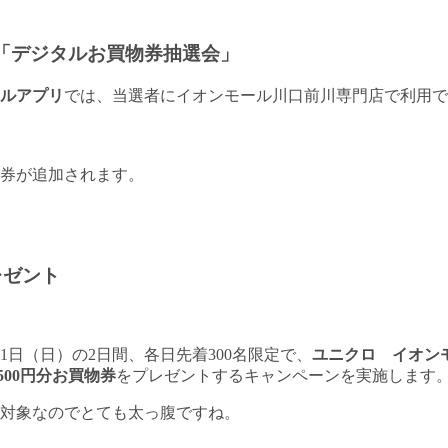
プリ「デジタルお買物券抽選会」
ルアプリ
では、当選者にイオンモール川口前川専門店で利用で
物券が追加されます。
レゼント
月21日（日）の2日間、各日先着300名限定で、
ユニクロ イオン
500円分お買物券
をプレゼントするキャンペーンを実施します
布対象なのでとても太っ腹ですね。