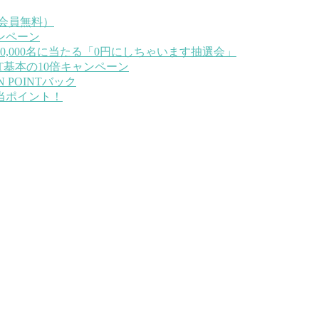
リ会員無料）
ャンペーン
で10,000名に当たる「0円にしちゃいます抽選会」
INT基本の10倍キャンペーン
ON POINTバック
相当ポイント！