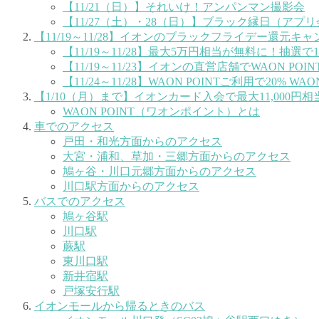
【11/21（日）】それいけ！アンパンマン撮影会
【11/27（土）・28（日）】ブラック縁日（アプ
【11/19～11/28】イオンのブラックフライデー還元キ
【11/19～11/28】最大5万円相当が無料に！抽選
【11/19～11/23】イオンの直営店舗でWAON PO
【11/24～11/28】WAON POINTご利用で20% WA
【1/10（月）まで】イオンカード入会で最大11,000円
WAON POINT（ワオンポイント）とは
車でのアクセス
戸田・和光方面からのアクセス
大宮・浦和、草加・三郷方面からのアクセス
鳩ヶ谷・川口元郷方面からのアクセス
川口駅方面からのアクセス
バスでのアクセス
鳩ヶ谷駅
川口駅
蕨駅
東川口駅
新井宿駅
戸塚安行駅
イオンモールから帰るときのバス