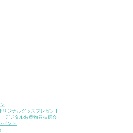
ン
限定オリジナルグッズプレゼント
アプリ「デジタルお買物券抽選会」
プレゼント
♪