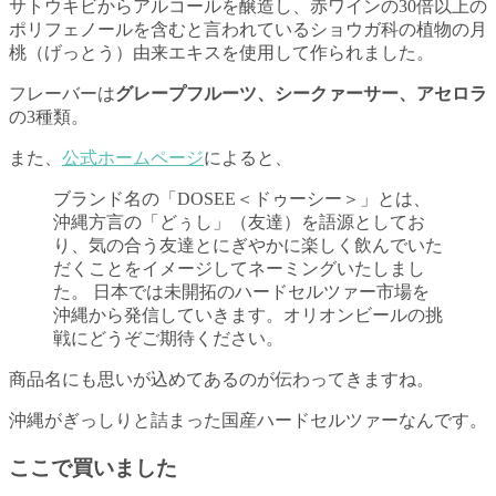
サトウキビからアルコールを醸造し、赤ワインの30倍以上の
ポリフェノールを含むと言われているショウガ科の植物の月
桃（げっとう）由来エキスを使用して作られました。
フレーバーは
グレープフルーツ、シークァーサー、アセロラ
の3種類。
また、
公式ホームページ
によると、
ブランド名の「DOSEE＜ドゥーシー＞」とは、
沖縄方言の「どぅし」（友達）を語源としてお
り、気の合う友達とにぎやかに楽しく飲んでいた
だくことをイメージしてネーミングいたしまし
た。 日本では未開拓のハードセルツァー市場を
沖縄から発信していきます。オリオンビールの挑
戦にどうぞご期待ください。
商品名にも思いが込めてあるのが伝わってきますね。
沖縄がぎっしりと詰まった国産ハードセルツァーなんです。
ここで買いました