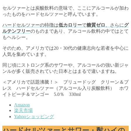
セルツァーとは炭酸飲料の意味で、ここにアルコールが加わ
ったものをハードセルツァーと呼んでいます。
ハードセルツァーの特徴は
低カロリー
で
糖質ゼロ
、さらに
グ
ルテンフリー
のものまであり、アルコール飲料の中ではとて
もヘルシー。
そのため、アメリカでは20・30代の健康志向な若者を中心に
人気を集めています。
同じ頃にストロング系のサワーや、アルコールの強い新ジャ
ンルが多く販売されていた日本とはまるで違いますね。
＜アメリカで話題沸騰！＞ ブリュードッグ クリーン＆プ
レス ハードセルツァー（アルコール入り炭酸飲料） ホワ
イトピーチ＆マンゴー 5.0％ 330ml
Amazon
楽天市場
Yahooショッピング
ハードセルツァーとサワー・酎ハイの