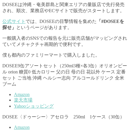
DOSEEは沖縄・奄美群島と関東エリアの量販店で先行発売
され、順次、業務店やECサイトで販売がスタートします。
公式サイト
では、DOSEEの目撃情報を集めた
「#DOSEEを
探せ」
というページがあります。
一般購入者のSNSでの報告を元に販売店舗がマッピングされ
ていてメチャクチャ画期的で便利です。
僕も都内のファミリーマートで購入しました。
DOSEE9缶アソートセット（250ml3種×各3缶）オリオンビー
ル orion 糖質0 低カロリー 父の日 母の日 花以外 ケース 定番
セット ご当地 沖縄 ヘルシー志向 アルコールドリンク 全米
ブーム
Amazon
楽天市場
Yahooショッピング
DOSEE〈ドゥーシー〉アセロラ 250ml 1ケース（30缶）
Amazon