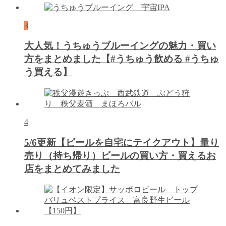
3
大人気！うちゅうブルーイングの魅力・買い
方をまとめました【#うちゅう飲める #うちゅ
う買える】
4
5/6更新【ビールを自宅にテイクアウト】量り
売り（持ち帰り）ビールの買い方・買えるお
店をまとめてみました