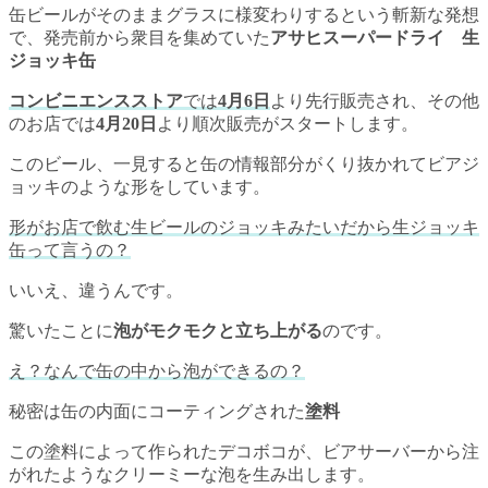
缶ビールがそのままグラスに様変わりするという斬新な発想
で、発売前から衆目を集めていた
アサヒスーパードライ 生
ジョッキ缶
コンビニエンスストア
では
4月6日
より先行販売され、その他
のお店では
4月20日
より順次販売がスタートします。
このビール、一見すると缶の情報部分がくり抜かれてビアジ
ョッキのような形をしています。
形がお店で飲む生ビールのジョッキみたいだから生ジョッキ
缶って言うの？
いいえ、違うんです。
驚いたことに
泡がモクモクと立ち上がる
のです。
え？なんで缶の中から泡ができるの？
秘密は缶の内面にコーティングされた
塗料
この塗料によって作られたデコボコが、ビアサーバーから注
がれたようなクリーミーな泡を生み出します。