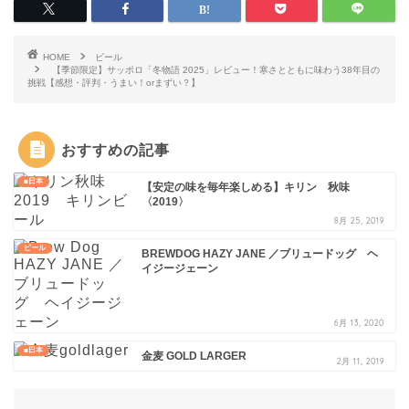
HOME
ビール
【季節限定】サッポロ「冬物語 2025」レビュー！寒さとともに味わう38年目の
挑戦【感想・評判・うまい！orまずい？】
おすすめの記事
■日本
【安定の味を毎年楽しめる】キリン 秋味
〈2019〉
8月 25, 2019
ビール
BREWDOG HAZY JANE ／ブリュードッグ ヘ
イジージェーン
6月 13, 2020
■日本
金麦 GOLD LARGER
2月 11, 2019