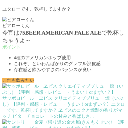
ユタローです、乾杯してますか？
ビアローくん
今宵は
75BEER AMERICAN PALE ALE
で乾杯し
ちゃうよ～
4種のアメリカンホップ使用
これぞ、といわんばかりのグレフル渋皮感
存在感と飲みやすさのバランスが良い
これも飲みたい
サッポロビール ヱビス クリエイティブブリュー 燻（いぶ
し）【評判・感想・レビュー・うまい！orまずい？】
ユタロ
ーです、乾杯してますか？ ヱビスのコクと燻製の香りがマ
ッチ ビターチョコレートの甘みと香ばしさ...