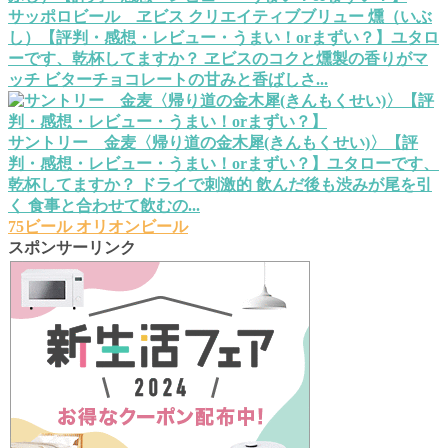
サッポロビール ヱビス クリエイティブブリュー 燻（いぶ
し）【評判・感想・レビュー・うまい！orまずい？】
ユタロ
ーです、乾杯してますか？ ヱビスのコクと燻製の香りがマ
ッチ ビターチョコレートの甘みと香ばしさ...
サントリー 金麦〈帰り道の金木犀(きんもくせい)〉【評
判・感想・レビュー・うまい！orまずい？】
ユタローです、
乾杯してますか？ ドライで刺激的 飲んだ後も渋みが尾を引
く 食事と合わせて飲むの...
75ビール
オリオンビール
スポンサーリンク