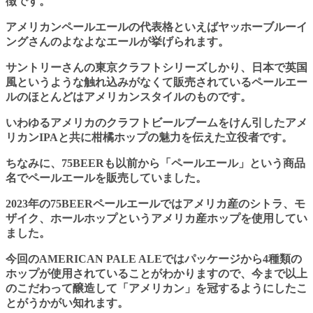
徴です。
アメリカンペールエールの代表格といえばヤッホーブルーイ
ングさんのよなよなエールが挙げられます。
サントリーさんの東京クラフトシリーズしかり、日本で英国
風というような触れ込みがなくて販売されているペールエー
ルのほとんどはアメリカンスタイルのものです。
いわゆるアメリカのクラフトビールブームをけん引したアメ
リカンIPAと共に柑橘ホップの魅力を伝えた立役者です。
ちなみに、75BEERも以前から「ペールエール」という商品
名でペールエールを販売していました。
2023年の75BEERペールエールではアメリカ産のシトラ、モ
ザイク、ホールホップというアメリカ産ホップを使用してい
ました。
今回の
AMERICAN PALE ALE
ではパッケージから4種類の
ホップが使用されていることがわかりますので、今まで以上
のこだわって醸造して「アメリカン」を冠するようにしたこ
とがうかがい知れます。