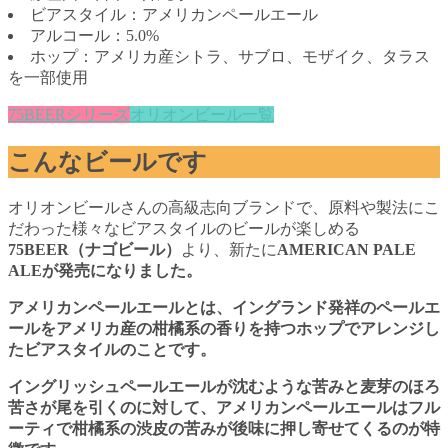
ビアスタイル：アメリカンペールエール
アルコール：5.0%
ホップ：アメリカ産シトラ、サブロ、モザイク、タラス
を一部使用
75BEERシリーズ
オリオンビール一覧
こんなビールです
オリオンビールさんの高級志向ブランドで、原料や製法にこ
だわった様々なビアスタイルのビールが楽しめる
75BEER（ナゴビール）
より、新たに
AMERICAN PALE
ALE
が発売になりました。
アメリカンペールエールとは、イングランド発祥のペールエ
ールをアメリカ産の柑橘系の香りを持つホップでアレンジし
たビアスタイルのことです。
イングリッシュペールエールが沈むような苦みと麦芽のほろ
苦さが尾を引くのに対して、アメリカンペールエールはフル
ーティで柑橘系の渋皮の苦みが後味に押し寄せてくるのが特