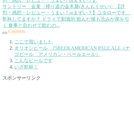
サントリー 金麦〈帰り道の金木犀(きんもくせい)〉【評
判・感想・レビュー・うまい！orまずい？】
ユタローです、
乾杯してますか？ ドライで刺激的 飲んだ後も渋みが尾を引
く 食事と合わせて飲むの...
Contents
ここで買いました
オリオンビール 75BEER AMERICAN PALE ALE（ナ
ゴビール アメリカン・ペールエール）
こんなビールです
いざ乾杯！
スポンサーリンク