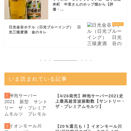
米町 中里さんのホップ畑から【評
価・...
日光金谷ホテル（日光ブルーイング） 日
光三猿麦酒 金のキレ
いま読まれている記事
1
【4/26発売】神泡サーバー2021史
上最高超音波振動数【サントリー・
ザ・プレミアムモルツ】
2
【20％還元も！】イオンモール川