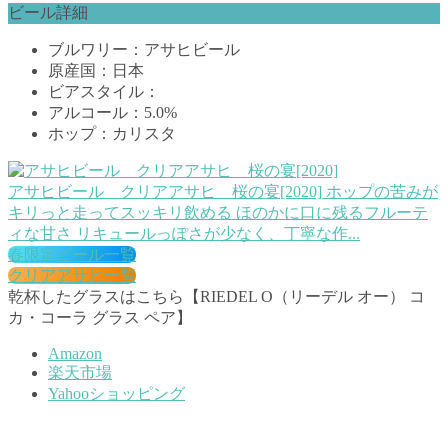
ビール詳細
ブルワリー：アサヒビール
原産国：日本
ビアスタイル：
アルコール：5.0%
ホップ：カリスタ
アサヒビール クリアアサヒ 桜の宴[2020]
ホップの苦みが
キリっと走ってスッキリ飲める ほのかに口に残るフルーテ
ィな甘さ リキュールっぽさが少なく、丁寧な作...
春限定ビール一覧
クリアアサヒ一覧
乾杯したグラスはこちら【RIEDEL O（リーデル オー） コ
カ・コーラ グラス ペア】
Amazon
楽天市場
Yahooショッピング