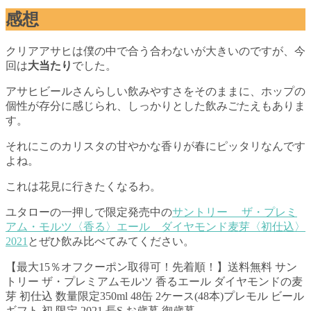
感想
クリアアサヒは僕の中で合う合わないが大きいのですが、今
回は
大当たり
でした。
アサヒビールさんらしい飲みやすさをそのままに、ホップの
個性が存分に感じられ、しっかりとした飲みごたえもありま
す。
それにこのカリスタの甘やかな香りが春にピッタリなんです
よね。
これは花見に行きたくなるわ。
ユタローの一押しで限定発売中の
サントリー ザ・プレミ
アム・モルツ〈香る〉エール ダイヤモンド麦芽〈初仕込〉
2021
とぜひ飲み比べてみてください。
【最大15％オフクーポン取得可！先着順！】送料無料 サン
トリー ザ・プレミアムモルツ 香るエール ダイヤモンドの麦
芽 初仕込 数量限定350ml 48缶 2ケース(48本)プレモル ビール
ギフト 初 限定 2021 長S お歳暮 御歳暮