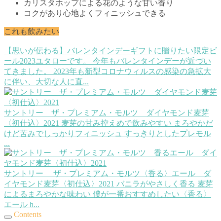
カリスタホップによる花のような甘い香り
コクがあり心地よくフィニッシュできる
これも飲みたい
【思いが伝わる】バレンタインデーギフトに贈りたい限定ビ
ール2023
ユタローです。 今年もバレンタインデーが近づい
てきました。 2023年も新型コロナウィルスの感染の急拡大
に伴い、大切な人に直...
サントリー ザ・プレミアム・モルツ ダイヤモンド麦芽
〈初仕込〉2021
麦芽の甘み控えめで飲みやすい まろやかだ
けど苦みでしっかりフィニッシュ すっきりとしたプレモル
...
サントリー ザ・プレミアム・モルツ〈香る〉エール ダ
イヤモンド麦芽〈初仕込〉2021
バニラがやさしく香る 麦芽
によるまろやかな味わい 僕が一番おすすめしたい〈香る〉
エール h...
Contents