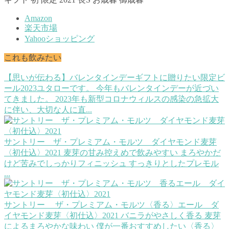
Amazon
楽天市場
Yahooショッピング
これも飲みたい
【思いが伝わる】バレンタインデーギフトに贈りたい限定ビ
ール2023
ユタローです。 今年もバレンタインデーが近づい
てきました。 2023年も新型コロナウィルスの感染の急拡大
に伴い、大切な人に直...
サントリー ザ・プレミアム・モルツ ダイヤモンド麦芽
〈初仕込〉2021
麦芽の甘み控えめで飲みやすい まろやかだ
けど苦みでしっかりフィニッシュ すっきりとしたプレモル
...
サントリー ザ・プレミアム・モルツ〈香る〉エール ダ
イヤモンド麦芽〈初仕込〉2021
バニラがやさしく香る 麦芽
によるまろやかな味わい 僕が一番おすすめしたい〈香る〉