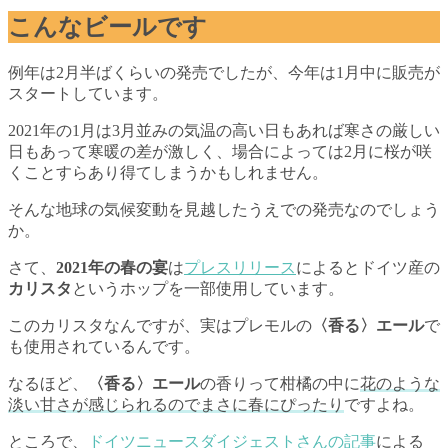
こんなビールです
例年は2月半ばくらいの発売でしたが、今年は1月中に販売が
スタートしています。
2021年の1月は3月並みの気温の高い日もあれば寒さの厳しい
日もあって寒暖の差が激しく、場合によっては2月に桜が咲
くことすらあり得てしまうかもしれません。
そんな地球の気候変動を見越したうえでの発売なのでしょう
か。
さて、
2021年の春の宴
は
プレスリリース
によるとドイツ産の
カリスタ
というホップを一部使用しています。
このカリスタなんですが、実はプレモルの
〈香る〉エール
で
も使用されているんです。
なるほど、
〈香る〉エール
の香りって柑橘の中に
花のような
淡い甘さが感じられるのでまさに春にぴったり
ですよね。
ところで、
ドイツニュースダイジェストさんの記事
による