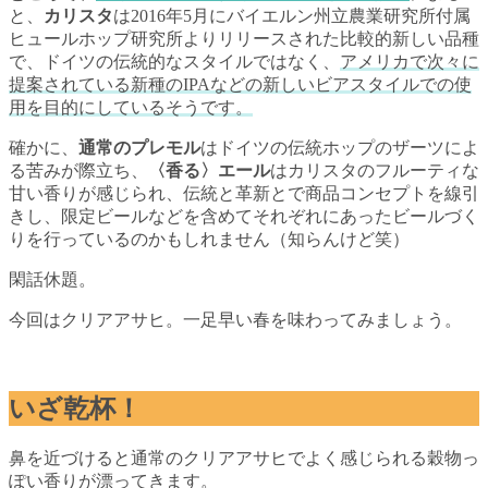
と、
カリスタ
は2016年5月にバイエルン州立農業研究所付属
ヒュールホップ研究所よりリリースされた比較的新しい品種
で、ドイツの伝統的なスタイルではなく、
アメリカで次々に
提案されている新種のIPAなどの新しいビアスタイルでの使
用を目的にしているそうです。
確かに、
通常のプレモル
はドイツの伝統ホップのザーツによ
る苦みが際立ち、
〈香る〉エール
はカリスタのフルーティな
甘い香りが感じられ、伝統と革新とで商品コンセプトを線引
きし、限定ビールなどを含めてそれぞれにあったビールづく
りを行っているのかもしれません（知らんけど笑）
閑話休題。
今回はクリアアサヒ。一足早い春を味わってみましょう。
いざ乾杯！
鼻を近づけると通常のクリアアサヒでよく感じられる穀物っ
ぽい香りが漂ってきます。