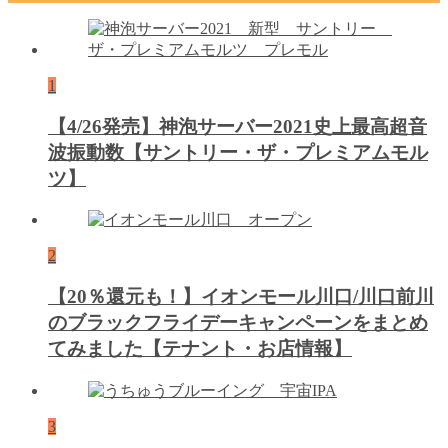
1
【4/26発売】神泡サーバー2021史上最高超音
波振動数【サントリー・ザ・プレミアムモル
ツ】
2
【20％還元も！】イオンモール川口/川口前川
のブラックフライデーキャンペーンをまとめ
てみました【テナント・お店情報】
3