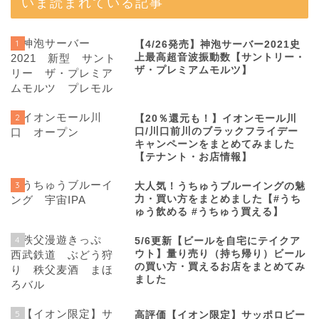
いま読まれている記事
1
【4/26発売】神泡サーバー2021史
上最高超音波振動数【サントリー・
ザ・プレミアムモルツ】
2
【20％還元も！】イオンモール川
口/川口前川のブラックフライデー
キャンペーンをまとめてみました
【テナント・お店情報】
3
大人気！うちゅうブルーイングの魅
力・買い方をまとめました【#うち
ゅう飲める #うちゅう買える】
4
5/6更新【ビールを自宅にテイクア
ウト】量り売り（持ち帰り）ビール
の買い方・買えるお店をまとめてみ
ました
5
高評価【イオン限定】サッポロビー