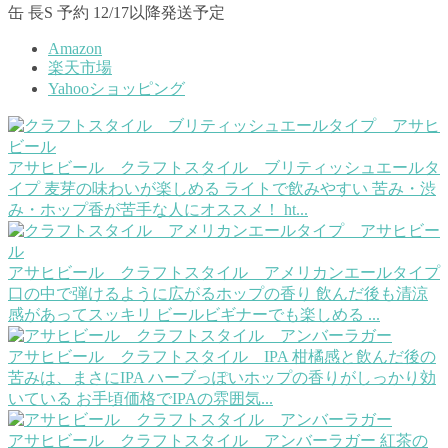
缶 長S 予約 12/17以降発送予定
Amazon
楽天市場
Yahooショッピング
アサヒビール クラフトスタイル ブリティッシュエールタ
イプ
麦芽の味わいが楽しめる ライトで飲みやすい 苦み・渋
み・ホップ香が苦手な人にオススメ！ ht...
アサヒビール クラフトスタイル アメリカンエールタイプ
口の中で弾けるように広がるホップの香り 飲んだ後も清涼
感があってスッキリ ビールビギナーでも楽しめる ...
アサヒビール クラフトスタイル IPA
柑橘感と飲んだ後の
苦みは、まさにIPA ハーブっぽいホップの香りがしっかり効
いている お手頃価格でIPAの雰囲気...
アサヒビール クラフトスタイル アンバーラガー
紅茶の