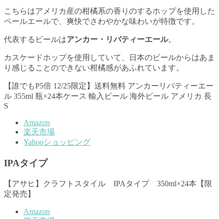
こちらはアメリカ産の柑橘系の香りのするホップを使用した
ペールエールで、爽快でさわやかな味わいが特徴です。
代表するビールは
アンカー・リバティーエール
。
カスケードホップを使用していて、日本のビールからはあま
り感じることのできない柑橘感があふれています。
【誰でもP5倍 12/25限定】送料無料 アンカーリバティーエー
ル 355ml 瓶×24本ケース 輸入ビール 海外ビール アメリカ 長
S
Amazon
楽天市場
Yahooショッピング
IPAタイプ
【アサヒ】クラフトスタイル IPAタイプ 350ml×24本【限
定発売】
Amazon