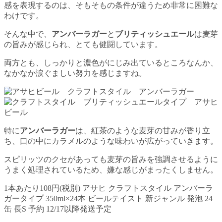
感を表現するのは、そもそもの条件が違うため非常に困難な
わけです。
そんな中で、
アンバーラガー
と
ブリティッシュエール
は麦芽
の旨みが感じられ、とても健闘しています。
両方とも、しっかりと濃色がにじみ出ているところなんか、
なかなか涙ぐましい努力を感じますね。
特に
アンバーラガー
は、紅茶のような麦芽の甘みが香り立
ち、口の中にカラメルのような味わいが広がっていきます。
スピリッツのクセがあっても麦芽の旨みを強調させるように
うまく処理されているため、嫌な感じがまったくしません。
1本あたり108円(税別) アサヒ クラフトスタイル アンバーラ
ガータイプ 350ml×24本 ビールテイスト 新ジャンル 発泡 24
缶 長S 予約 12/17以降発送予定