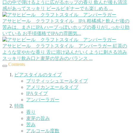
口の中で弾けるように広がるホップの香り 飲んだ後も清涼
感があってスッキリ ビールビギナーでも楽しめる ...
アサヒビール クラフトスタイル IPA
柑橘感と飲んだ後の
苦みは、まさにIPA ハーブっぽいホップの香りがしっかり効
いている お手頃価格でIPAの雰囲気...
アサヒビール クラフトスタイル アンバーラガー
紅茶の
ような甘やかな香り 舌に溶け込んだいくように刺さる渋み
スッキリ飲み口と麦芽の甘みのバランス ...
Contents
ビアスタイルのタイプ
ブリティッシュエールタイプ
アメリカンエールタイプ
IPAタイプ
アンバーラガー
特徴
香り
麦芽の旨み
苦み
アルコール度数