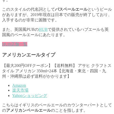
このスタイルの代名詞として
バスペールエール
というビール
がありますが、2019年現在は日本での販売が終了しており、
入手するのが非常に困難です。
また、英国風PUBの
HUB
で提供されているハブエールも英
国風のペールエールにあたります。
HUB店舗一覧
アメリカンエールタイプ
【最大200円OFFクーポン】【送料無料】 アサヒ クラフトス
タイル アメリカン 350ml×24本【北海道・東北・四国・九
州・沖縄県は必ず送料がかかります】
Amazon
楽天市場
Yahooショッピング
こちらはイギリスのペールエールのカウンターパートとして
の
アメリカンペールエール
のことを指します。