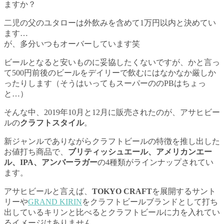
ますか？
二児の父のユタローは外飲みを含めて1万円以内と決めてい
ます…
が、多分いつもオーバーしています笑
ビールとなると安いものに妥協したくないですが、かと言っ
て500円前後のビールをデイリーで飲むにはなかなか厳しか
ったりします（そうはいってもスーパーののPBはちょっ
と…）
そんな中、2019年10月と12月に販売されたのが、アサヒビー
ルの
クラフトスタイル
。
新ジャンルでありながらクラフトビールの特徴を推し出した
お値打ち商品で、
ブリティッシュエール、アメリカンエー
ル、IPA、アンバーラガー
の4種類がラインナップされてい
ます。
アサヒビールと言えば、
TOKYO CRAFT
を展開するサント
リーや
GRAND KIRIN
をクラフトビールブランドとして打ち
出しているキリンと比べるとクラフトビールに力を入れてい
るイメージはありません。