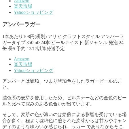
Amazon
楽天市場
Yahooショッピング
アンバーラガー
1本あたり108円(税別) アサヒ クラフトスタイル アンバーラ
ガータイプ 350ml×24本 ビールテイスト 新ジャンル 発泡 24
缶 長S 予約 12/17以降発送予定
Amazon
楽天市場
Yahooショッピング
アンバーとは琥珀、つまり琥珀色をしたラガービールのこ
と。
濃色系の麦芽を使用したため、ピルスナーなどの金色のビー
ルと比べて深みのある色合いが出ています。
そして、麦芽の色が濃いのは焙煎による影響を受けている場
合が多く、程よく琥珀色に煎られた麦芽からは甘みやキャン
ディのような味わいが感じられ、ラガー でありながらそこ