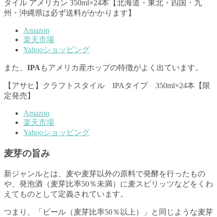
タイル アメリカン 350ml×24本【北海道・東北・四国・九
州・沖縄県は必ず送料がかかります】
Amazon
楽天市場
Yahooショッピング
また、
IPA
もアメリカ産ホップの特徴がよく出ています。
【アサヒ】クラフトスタイル IPAタイプ 350ml×24本【限
定発売】
Amazon
楽天市場
Yahooショッピング
麦芽の旨み
新ジャンルとは、麦や麦芽以外の原料で発酵を行ったもの
や、発泡酒（麦芽比率50％未満）に麦スピリッツなどをくわ
えてものとして定義されています。
つまり、「ビール（麦芽比率50％以上）」と同じような麦芽