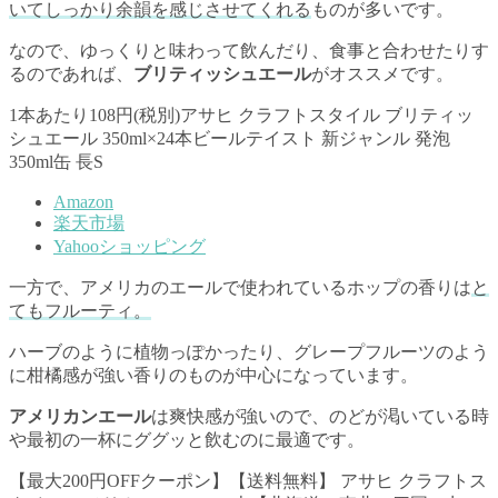
いてしっかり余韻を感じさせてくれる
ものが多いです。
なので、ゆっくりと味わって飲んだり、食事と合わせたりす
るのであれば、
ブリティッシュエール
がオススメです。
1本あたり108円(税別)アサヒ クラフトスタイル ブリティッ
シュエール 350ml×24本ビールテイスト 新ジャンル 発泡
350ml缶 長S
Amazon
楽天市場
Yahooショッピング
一方で、アメリカのエールで使われているホップの香りは
と
てもフルーティ。
ハーブのように植物っぽかったり、グレープフルーツのよう
に柑橘感が強い香りのものが中心になっています。
アメリカンエール
は爽快感が強いので、のどが渇いている時
や最初の一杯にググッと飲むのに最適です。
【最大200円OFFクーポン】【送料無料】 アサヒ クラフトス