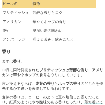
ビール名
特徴
ブリティッシュ
芳醇な香りとコク
アメリカン
華やぐホップの香り
IPA
奥深い麦の味わい
アンバーラガー
冴える苦み、飲みごたえ
香り
まずは
香り
。
10月に同時発売された
ブリティッシュ
は
芳醇な香り
、
アメリ
カン
は
華やぐホップの香り
をウリにしています。
言い換えるならば、
麦芽の香り
と
ホップの香り
のどちらを優
先するかで違いを表現しているわけです。
麦芽の香りは、コーヒーのように豆を焙煎した香りだった
り、紅茶のようにやや酸味のある香りだったり、
落ち着いて