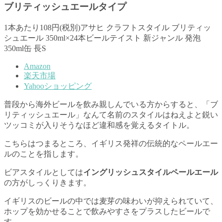
ブリティッシュエールタイプ
1本あたり108円(税別)アサヒ クラフトスタイル ブリティッ
シュエール 350ml×24本ビールテイスト 新ジャンル 発泡
350ml缶 長S
Amazon
楽天市場
Yahooショッピング
普段から海外ビールを飲み親しんでいる方からすると、「ブ
リティッシュエール」なんて名前のスタイルはねえよと鋭い
ツッコミが入りそうなほど違和感を覚えるタイトル。
こちらはつまるところ、イギリス発祥の伝統的なペールエー
ルのことを指します。
ビアスタイルとしては
イングリッシュスタイルペールエール
の方がしっくりきます。
イギリスのビールの中では麦芽の味わいが抑えられていて、
ホップを効かせることで飲みやすさをプラスしたビールで
す。