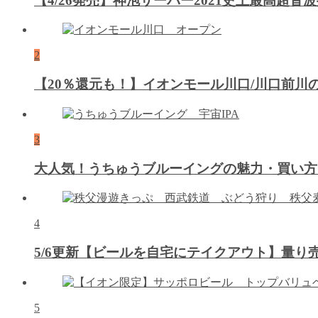
【4/26発売】神泡サーバー2021史上最高超
2
【20％還元も！】イオンモール川口/川口前
3
大人気！うちゅうブルーイングの魅力・買い方
4
5/6更新【ビールを自宅にテイクアウト】量
5