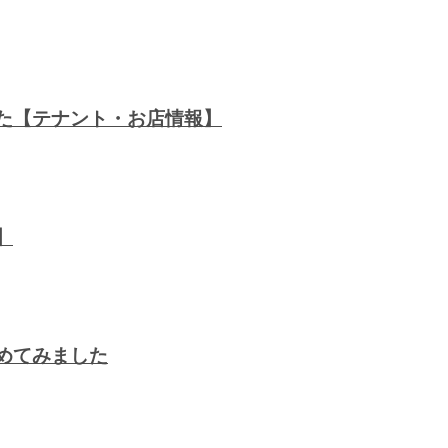
した【テナント・お店情報】
】
めてみました