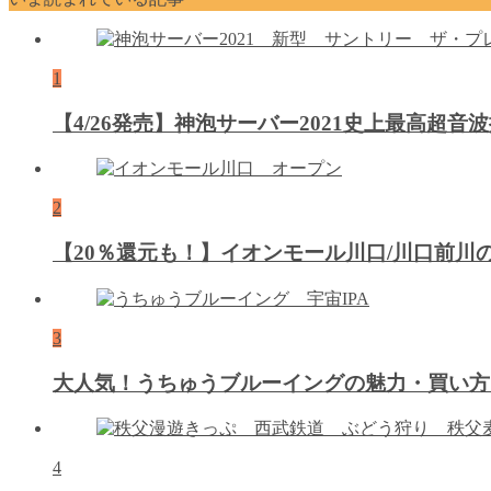
1
【4/26発売】神泡サーバー2021史上最高超
2
【20％還元も！】イオンモール川口/川口前
3
大人気！うちゅうブルーイングの魅力・買い方
4