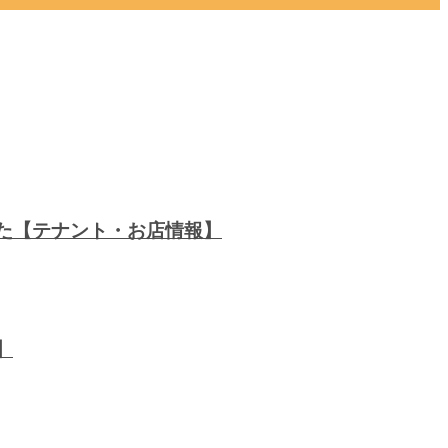
した【テナント・お店情報】
】