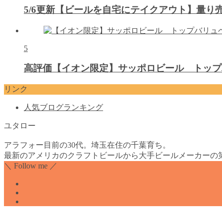
5/6更新【ビールを自宅にテイクアウト】量
5
高評価【イオン限定】サッポロビール トップ
リンク
人気ブログランキング
ユタロー
アラフォー目前の30代。埼玉在住の千葉育ち。
最新のアメリカのクラフトビールから大手ビールメーカーの
＼ Follow me ／