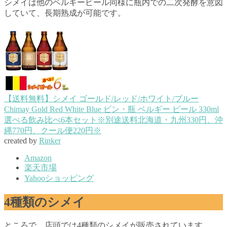
シメイは他のベルギービール同様に瓶内での二次発酵を意図
していて、長期熟成が可能です。
【送料無料】シメイ ゴールド/レッド/ホワイト/ブルー
Chimay Gold Red White Blue ビン・瓶 ベルギー ビール 330ml
選べる飲み比べ6本セット※別途送料北海道・九州330円、沖
縄770円、クール便220円※
created by
Rinker
Amazon
楽天市場
Yahooショッピング
4種類のシメイ
ところで、店頭では4種類のシメイが販売されています。