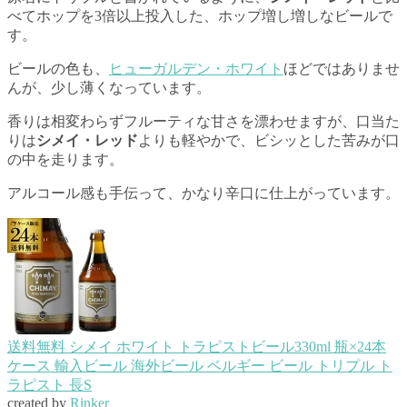
べてホップを3倍以上投入した、ホップ増し増しなビールで
す。
ビールの色も、
ヒューガルデン・ホワイト
ほどではありませ
んが、少し薄くなっています。
香りは相変わらずフルーティな甘さを漂わせますが、口当た
りは
シメイ・レッド
よりも軽やかで、ビシッとした苦みが口
の中を走ります。
アルコール感も手伝って、かなり辛口に仕上がっています。
送料無料 シメイ ホワイト トラピストビール330ml 瓶×24本
ケース 輸入ビール 海外ビール ベルギー ビール トリプル ト
ラピスト 長S
created by
Rinker