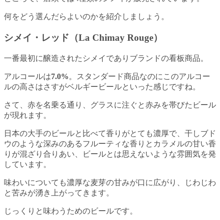
何をどう選んだらよいのかを紹介しましょう。
シメイ・レッド（La Chimay Rouge）
一番最初に醸造されたシメイでありブランドの看板商品。
アルコールは
7.0%
。スタンダード商品なのにこのアルコー
ルの高さはさすがベルギービールといった感じですね。
さて、赤を名乗る通り、グラスに注ぐと赤みを帯びたビール
が現れます。
日本の大手のビールと比べて香りがとても濃厚で、干しブド
ウのような深みのあるフルーティな香りとカラメルの甘い香
りが混ざり合りあい、ビールとは思えないような雰囲気を発
しています。
味わいについても濃厚な麦芽の甘みが口に広がり、じわじわ
と苦みが湧き上がってきます。
じっくりと味わうためのビールです。