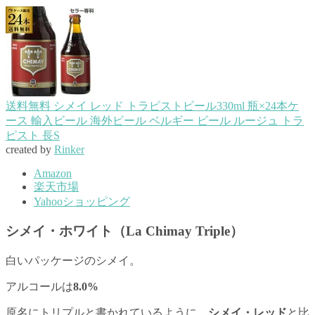
送料無料 シメイ レッド トラピストビール330ml 瓶×24本ケ
ース 輸入ビール 海外ビール ベルギー ビール ルージュ トラ
ピスト 長S
created by
Rinker
Amazon
楽天市場
Yahooショッピング
シメイ・ホワイト（La Chimay Triple）
白いパッケージのシメイ。
アルコールは
8.0%
原名にトリプルと書かれているように、
シメイ・レッド
と比