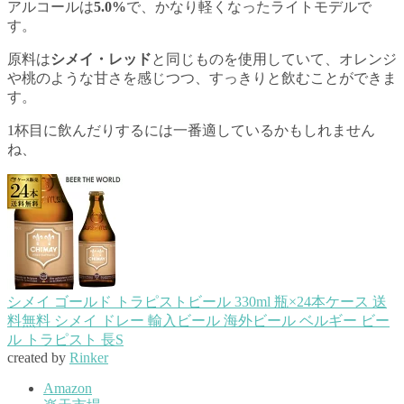
アルコールは
5.0%
で、かなり軽くなったライトモデルで
す。
原料は
シメイ・レッド
と同じものを使用していて、オレンジ
や桃のような甘さを感じつつ、すっきりと飲むことができま
す。
1杯目に飲んだりするには一番適しているかもしれません
ね、
シメイ ゴールド トラピストビール 330ml 瓶×24本ケース 送
料無料 シメイ ドレー 輸入ビール 海外ビール ベルギー ビー
ル トラピスト 長S
created by
Rinker
Amazon