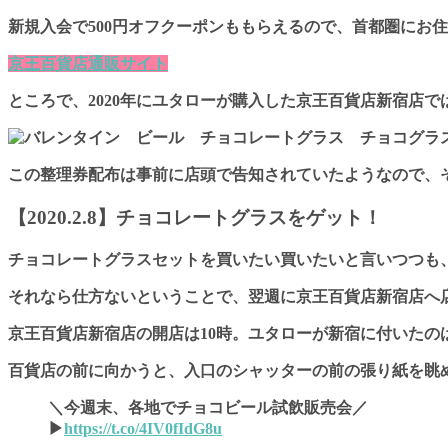
新規入会で500円オフクーポンももらえるので、首都圏にお
京王百貨店通販サイト
ところで、2020年にユタローが購入した
京王百貨店新宿店
で
この整理券配布は事前に店頭で告知されていたようなので、
【2020.2.8】チョコレートグラスをゲット！
チョコレートグラスセットを買いたい買いたいと言いつつも
それなら仕方ないということで、翌週に
京王百貨店新宿店
へ
京王百貨店新宿店の開店は10時。ユタローが新宿に付いたの
百貨店の前に向かうと、入口のシャッターの前の張り紙を眺
＼今週末、各地でチョコビール試飲販売会／
▶
https://t.co/4IV0fIdG8u