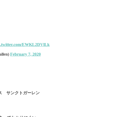
c.twitter.com/EWKL2DVlLk
len)
February 7, 2020