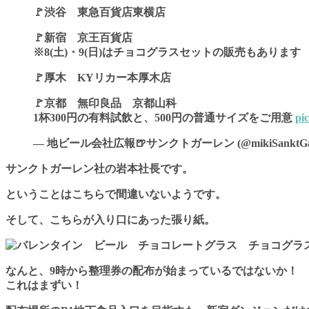
🚩渋谷 東急百貨店東横店
🚩新宿 京王百貨店
※8(土)・9(日)はチョコグラスセットの販売もあります
🚩厚木 KYリカー本厚木店
🚩京都 無印良品 京都山科
1杯300円の有料試飲と、500円の普通サイズをご用意
pi
— 地ビール会社広報🍺サンクトガーレン (@mikiSanktGal
サンクトガーレン社の
岩本社長
です。
ということはこちらで間違いないようです。
そして、こちらが入り口にあった張り紙。
なんと、
9時から整理券の配布が始まっている
ではないか！
これはまずい！