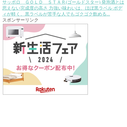
サッポロ ＧＯＬＤ ＳＴＡＲ(ゴールドスター)
発泡酒とは
思えない完成度の高さ 力強い味わいは、ほぼ黒ラベル ボデ
ィが軽く、黒ラベルが苦手な人でもゴクゴク飲める...
スポンサーリンク