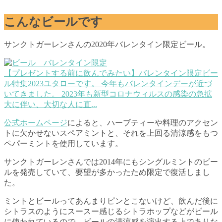
こんなビールです
サンクトガーレンさんの2020年バレンタイン限定ビール。
【プレゼントする前に飲んでみたい】バレンタイン限定ビー
ル特集2023
ユタローです。 今年もバレンタインデーが近づ
いてきました。 2023年も新型コロナウィルスの感染の急拡
大に伴い、大切な人に直...
公式ホームページ
によると、ハーブティーや料理のアクセン
トに欠かせないスペアミントと、それを上回る清涼感をもつ
ペパーミントを使用しています。
サンクトガーレンさんでは2014年にもシングルミントのビー
ルを発売していて、要望が多かったため限定で復活しまし
た。
ミントとビールってあんまりピンとこないけど、飲んだ後に
シトラスのようにスースー感じるシトラホップなどがビール
に使われているので、ビールの清涼感を演出する上でありな