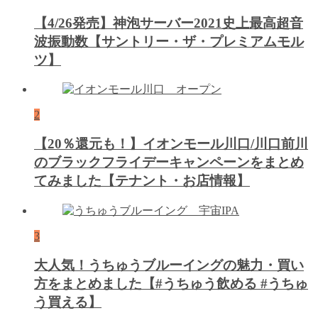
【4/26発売】神泡サーバー2021史上最高超音
波振動数【サントリー・ザ・プレミアムモル
ツ】
2
【20％還元も！】イオンモール川口/川口前川
のブラックフライデーキャンペーンをまとめ
てみました【テナント・お店情報】
3
大人気！うちゅうブルーイングの魅力・買い
方をまとめました【#うちゅう飲める #うちゅ
う買える】