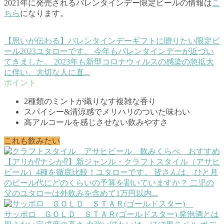
2021年に発売されるバレンタインデー限定ビールの情報は
こ
ちら
になります。
【思いが伝わる】バレンタインデーギフトに贈りたい限定ビ
ール2023
ユタローです。 今年もバレンタインデーが近づい
てきました。 2023年も新型コロナウィルスの感染の急拡大
に伴い、大切な人に直...
2種類のミントが織りなす複雑な香り
スパイシー&清涼感でメリハリのついた味わい
高アルコールを感じさせない飲みやすさ
これも飲みたい
【アリか⁉ナシか⁉】新ジャンル・クラフトスタイル（アサヒ
ビール）4種を徹底比較！
ユタローです。 皆さんは、ひと月
のビール代にどのくらいの予算を割いていますか？ 二児の
父のユタローは外飲みを含めて1万円以内...
サッポロ ＧＯＬＤ ＳＴＡＲ(ゴールドスター)
発泡酒とは