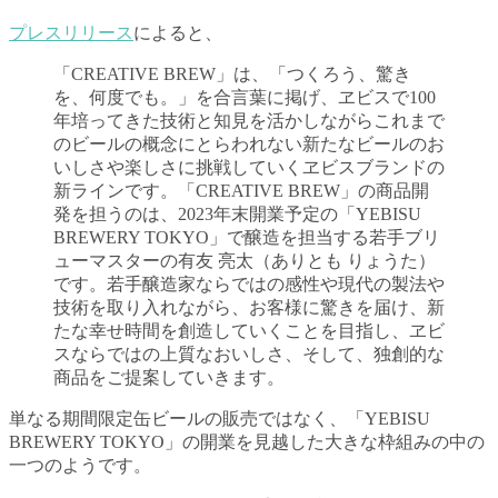
プレスリリース
によると、
「CREATIVE BREW」は、「つくろう、驚き
を、何度でも。」を合言葉に掲げ、ヱビスで100
年培ってきた技術と知見を活かしながらこれまで
のビールの概念にとらわれない新たなビールのお
いしさや楽しさに挑戦していくヱビスブランドの
新ラインです。「CREATIVE BREW」の商品開
発を担うのは、2023年末開業予定の「YEBISU
BREWERY TOKYO」で醸造を担当する若手ブリ
ューマスターの有友 亮太（ありとも りょうた）
です。若手醸造家ならではの感性や現代の製法や
技術を取り入れながら、お客様に驚きを届け、新
たな幸せ時間を創造していくことを目指し、ヱビ
スならではの上質なおいしさ、そして、独創的な
商品をご提案していきます。
単なる期間限定缶ビールの販売ではなく、「YEBISU
BREWERY TOKYO」の開業を見越した大きな枠組みの中の
一つのようです。