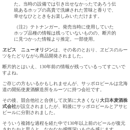
た。当時の設備では引き出せなかったであろう伝
統あるホップの高貴で洗練された苦味と香りで、
幸せなひとときをお楽しみいただけます。
（注2）テトナンガー。発売当時に使用していた
ホップ品種の情報は残っていないものの、断片的
に見つかった情報より推定。一部使用。
ヱビス ニューオリジン
は、その名のとおり、ヱビスのルー
ツをたどりながら商品開発されました。
断片的とはいえ、130年前の情報が残っているってすごいで
すよね。
ご存じの方もいるかもしれませんが、サッポロビールは北海
道の開拓使麦酒醸造所をルーツに持つ会社です。
その後、競合他社と合併して次第に大きくなり
大日本麦酒株
式会社
が設立されましたが、戦後にサッポロビールとアサヒ
ビールに分割されました。
そういう複雑な過程を経た中で130年以上前のビールが復元
されたかと思うと、なかなか感慨深いものを感じます。