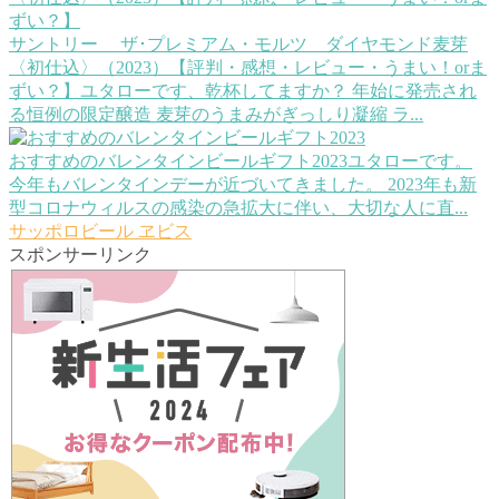
サントリー ザ･プレミアム・モルツ ダイヤモンド麦芽
〈初仕込〉（2023）【評判・感想・レビュー・うまい！orま
ずい？】
ユタローです、乾杯してますか？ 年始に発売され
る恒例の限定醸造 麦芽のうまみがぎっしり凝縮 ラ...
おすすめのバレンタインビールギフト2023
ユタローです。
今年もバレンタインデーが近づいてきました。 2023年も新
型コロナウィルスの感染の急拡大に伴い、大切な人に直...
サッポロビール
ヱビス
スポンサーリンク