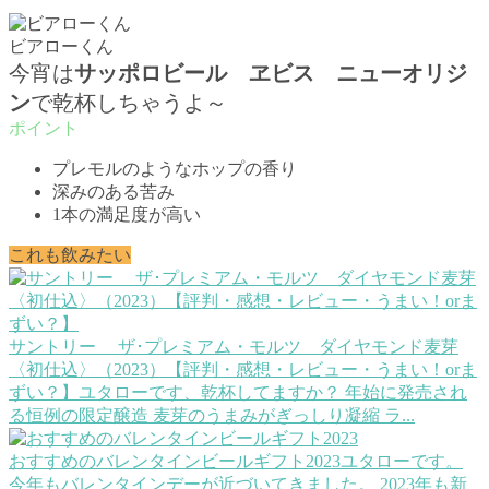
ビアローくん
今宵は
サッポロビール ヱビス ニューオリジ
ン
で乾杯しちゃうよ～
プレモルのようなホップの香り
深みのある苦み
1本の満足度が高い
これも飲みたい
サントリー ザ･プレミアム・モルツ ダイヤモンド麦芽
〈初仕込〉（2023）【評判・感想・レビュー・うまい！orま
ずい？】
ユタローです、乾杯してますか？ 年始に発売され
る恒例の限定醸造 麦芽のうまみがぎっしり凝縮 ラ...
おすすめのバレンタインビールギフト2023
ユタローです。
今年もバレンタインデーが近づいてきました。 2023年も新