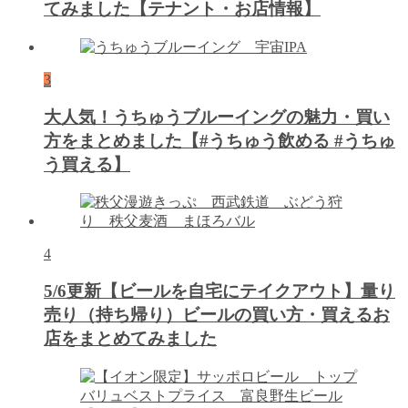
てみました【テナント・お店情報】
3
大人気！うちゅうブルーイングの魅力・買い
方をまとめました【#うちゅう飲める #うちゅ
う買える】
4
5/6更新【ビールを自宅にテイクアウト】量り
売り（持ち帰り）ビールの買い方・買えるお
店をまとめてみました