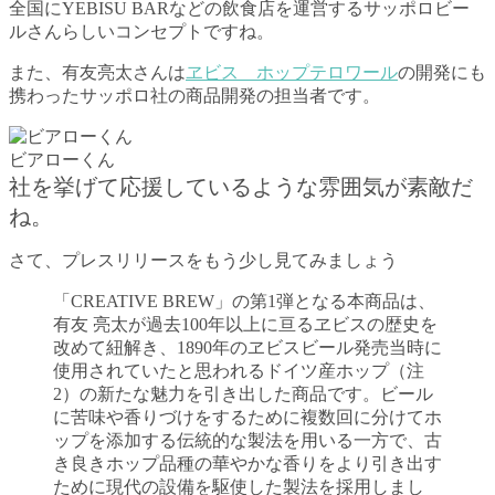
全国にYEBISU BARなどの飲食店を運営するサッポロビー
ルさんらしいコンセプトですね。
また、有友亮太さんは
ヱビス ホップテロワール
の開発にも
携わったサッポロ社の商品開発の担当者です。
ビアローくん
社を挙げて応援しているような雰囲気が素敵だ
ね。
さて、プレスリリースをもう少し見てみましょう
「CREATIVE BREW」の第1弾となる本商品は、
有友 亮太が過去100年以上に亘るヱビスの歴史を
改めて紐解き、1890年のヱビスビール発売当時に
使用されていたと思われるドイツ産ホップ（注
2）の新たな魅力を引き出した商品です。ビール
に苦味や香りづけをするために複数回に分けてホ
ップを添加する伝統的な製法を用いる一方で、古
き良きホップ品種の華やかな香りをより引き出す
ために現代の設備を駆使した製法を採用しまし