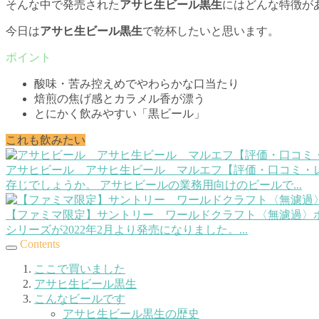
そんな中で発売された
アサヒ生ビール黒生
にはどんな特徴が
今日は
アサヒ生ビール黒生
で乾杯したいと思います。
酸味・苦み控えめでやわらかな口当たり
焙煎の焦げ感とカラメル香が漂う
とにかく飲みやすい「黒ビール」
これも飲みたい
アサヒビール アサヒ生ビール マルエフ【評価・口コミ・
存じでしょうか。 アサヒビールの業務用向けのビールで...
【ファミマ限定】サントリー ワールドクラフト〈無濾過〉
シリーズが2022年2月より発売になりました。...
Contents
ここで買いました
アサヒ生ビール黒生
こんなビールです
アサヒ生ビール黒生の歴史