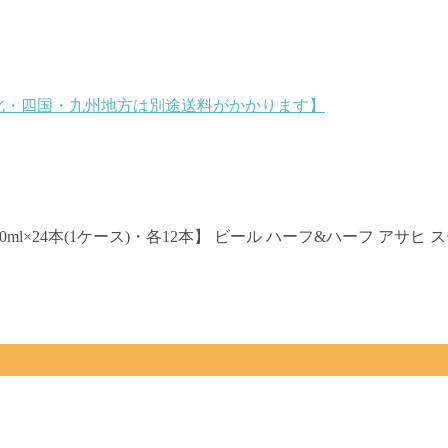
・東北・四国・九州地方は別途送料がかかります】
50ml×24本(1ケース)・各12本】 ビール ハーフ&ハーフ アサ