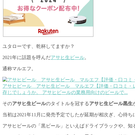
ユタローです、乾杯してますか？
2021年に話題を呼んだ
アサヒ生ビール
。
通称マルエフ。
アサヒビール アサヒ生ビール マルエフ【評価・口コミ・
存じでしょうか。 アサヒビールの業務用向けのビールで...
その
アサヒ生ビール
のタイトルを冠する
アサヒ生ビール黒生
当初は2021年11月に発売予定でしたが延期が相次ぎ、心待
アサヒビールの「黒ビール」といえばドライブラックや、知