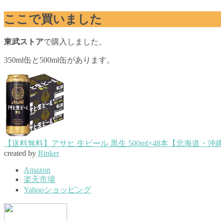
ここで買いました
東武ストア
で購入しました。
350ml缶と500ml缶があります。
【送料無料】アサヒ 生ビール 黒生 500ml×48本【北海
created by
Rinker
Amazon
楽天市場
Yahooショッピング