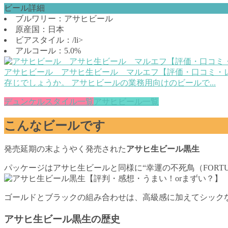
ビール詳細
ブルワリー：アサヒビール
原産国：日本
ビアスタイル：/li>
アルコール：5.0%
アサヒビール アサヒ生ビール マルエフ【評価・口コミ・
存じでしょうか。 アサヒビールの業務用向けのビールで...
デュンケルスタイル一覧
アサヒビール一覧
こんなビールです
発売延期の末ようやく発売された
アサヒ生ビール黒生
パッケージはアサヒ生ビールと同様に“幸運の不死鳥（FORTUN
ゴールドとブラックの組み合わせは、高級感に加えてシック
アサヒ生ビール黒生の歴史