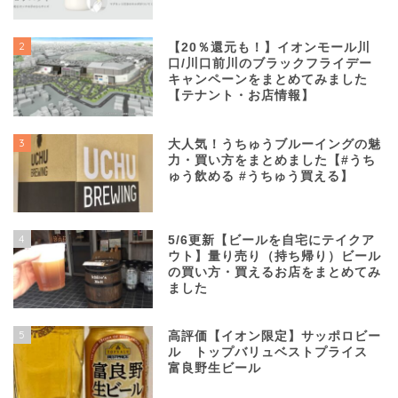
2
【20％還元も！】イオンモール川
口/川口前川のブラックフライデー
キャンペーンをまとめてみました
【テナント・お店情報】
3
大人気！うちゅうブルーイングの魅
力・買い方をまとめました【#うち
ゅう飲める #うちゅう買える】
4
5/6更新【ビールを自宅にテイクア
ウト】量り売り（持ち帰り）ビール
の買い方・買えるお店をまとめてみ
ました
5
高評価【イオン限定】サッポロビー
ル トップバリュベストプライス
富良野生ビール