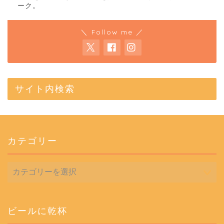
ーク。
＼ Follow me ／
サイト内検索
カテゴリー
カ
テ
ゴ
リ
ー
ビールに乾杯