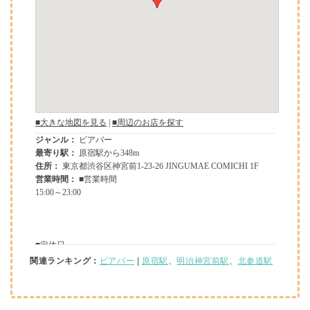
関連ランキング：
ビアバー
|
原宿駅
、
明治神宮前駅
、
北参道駅