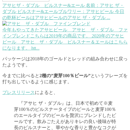
アサヒザ・ダブル ピルスナー&エール
名前：アサヒ ザ・
ダブル ピルスナー&エールブルワリー：アサヒビール 今日
の乾杯ビールはアサヒビールのアサヒ ザ・ダブル ...
今年もやってきたアサヒビール アサヒ ザ・ダブル ファ
インブレンド
こちらは2019年の商品です。 2020年のアサヒ
ビール アサヒ ザ・ダブル ピルスナー＆エールはこちら
になります。 htt...
パッケージは2018年のゴールドとレッドの組み合わせに戻っ
たようです。
今までに比べると
2種の”麦芽100％ビール”
というフレーズを
打ち出しているように感じます。
プレスリリース
によると、
『アサヒ ザ・ダブル』は、日本で初めて※麦
芽100％のピルスナータイプのビールと麦芽100％
のエールタイプのビールを贅沢にブレンドしたビ
ールです。飲みごたえがありキレの良い後味が特
長のピルスナーと、華やかな香りと豊かなコクが