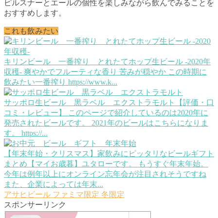
ピルスナーとエールの個性を楽しみながら飲んでみることを
おすすめします。
これも飲みたい
キリンビール 一番搾り とれたてホップ生ビール -2020年
収穫-
爽やかでフルーティな香り 苦みが穏やか この時期に
飲みたい一番搾り https://www.k...
サッポロ生ビール 黒ラベル エクストラモルト【評価・口
コミ・レビュー】
このページで紹介しているのは2020年に
発売されたビールです。 2021年のビールはこちらになりま
す。 https://...
【年末年始・クリスマス】家飲みにピッタリなビールギフト
まとめ【マイお歳暮】
ユタローです。 もうすぐ年末年始。
今年は例年以上にオンライン忘年会が注目されそうですね
また、企業によっては年末...
アサヒビール
ファミマ限定
冬限定
スポンサーリンク