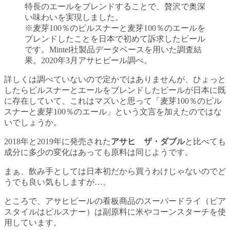
特長のエールをブレンドすることで、贅沢で奥深
い味わいを実現しました。
※麦芽100％のピルスナーと麦芽100％のエールを
ブレンドしたことを日本で初めて訴求したビール
です。Mintel社製品データベースを用いた調査結
果。2020年3月アサヒビール調べ。
詳しくは調べていないので定かではありませんが、ひょっと
したらピルスナーとエールをブレンドしたビールが日本に既
に存在していて、これはマズいと思って「麦芽100％のピル
スナーと麦芽100％のエール」という文言を加えたのではな
いでしょうか。
2018年と2019年に発売された
アサヒ ザ・ダブル
と比べても
成分に多少の変化はあっても原料は同じようです。
まぁ、飲み手としては日本初だから買うわけじゃないのでど
うでも良い気もしますが…。
ところで、アサヒビールの看板商品のスーパードライ（ビア
スタイルはピルスナー）は副原料に米やコーンスターチを使
用しています。