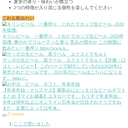
麦芽の香り・味わいが際立つ
2つの特徴が入り混じる個性を楽しんでください
これも飲みたい
キリンビール 一番搾り とれたてホップ生ビール -2020年
収穫-
爽やかでフルーティな香り 苦みが穏やか この時期に
飲みたい一番搾り https://www.k...
サッポロ生ビール 黒ラベル エクストラモルト【評価・口
コミ・レビュー】
このページで紹介しているのは2020年に
発売されたビールです。 2021年のビールはこちらになりま
す。 https://...
【年末年始・クリスマス】家飲みにピッタリなビールギフト
まとめ【マイお歳暮】
ユタローです。 もうすぐ年末年始。
今年は例年以上にオンライン忘年会が注目されそうですね
また、企業によっては年末...
Contents
ここで買いました