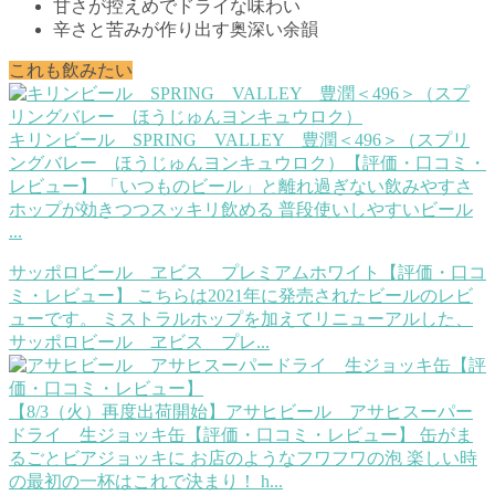
甘さが控えめでドライな味わい
辛さと苦みが作り出す奥深い余韻
これも飲みたい
キリンビール SPRING VALLEY 豊潤＜496＞（スプリ
ングバレー ほうじゅんヨンキュウロク）【評価・口コミ・
レビュー】
「いつものビール」と離れ過ぎない飲みやすさ
ホップが効きつつスッキリ飲める 普段使いしやすいビール
...
サッポロビール ヱビス プレミアムホワイト【評価・口コ
ミ・レビュー】
こちらは2021年に発売されたビールのレビ
ューです。 ミストラルホップを加えてリニューアルした、
サッポロビール ヱビス プレ...
【8/3（火）再度出荷開始】アサヒビール アサヒスーパー
ドライ 生ジョッキ缶【評価・口コミ・レビュー】
缶がま
るごとビアジョッキに お店のようなフワフワの泡 楽しい時
の最初の一杯はこれで決まり！ h...