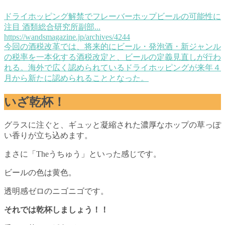
ドライホッピング解禁でフレーバーホップビールの可能性に
注目 酒類総合研究所副部...
https://wandsmagazine.jp/archives/4244
今回の酒税改革では、将来的にビール・発泡酒・新ジャンル
の税率を一本化する酒税改定と、ビールの定義見直しが行わ
れる。海外で広く認められているドライホッピングが来年４
月から新たに認められることとなった。
いざ乾杯！
グラスに注ぐと、ギュッと凝縮された濃厚なホップの草っぽ
い香りが立ち込めます。
まさに「Theうちゅう」といった感じです。
ビールの色は黄色。
透明感ゼロのニゴニゴです。
それでは乾杯しましょう！！