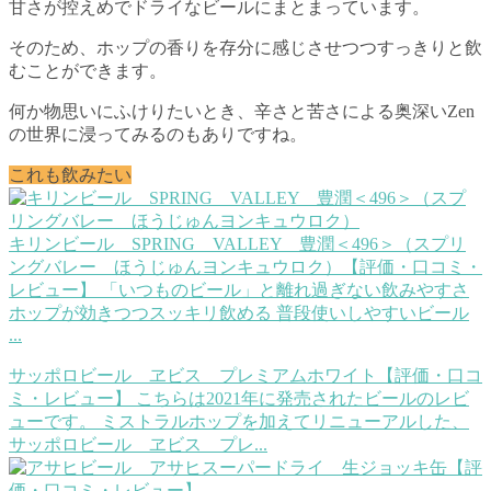
甘さが控えめでドライなビールにまとまっています。
そのため、ホップの香りを存分に感じさせつつすっきりと飲
むことができます。
何か物思いにふけりたいとき、辛さと苦さによる奥深いZen
の世界に浸ってみるのもありですね。
これも飲みたい
キリンビール SPRING VALLEY 豊潤＜496＞（スプリ
ングバレー ほうじゅんヨンキュウロク）【評価・口コミ・
レビュー】
「いつものビール」と離れ過ぎない飲みやすさ
ホップが効きつつスッキリ飲める 普段使いしやすいビール
...
サッポロビール ヱビス プレミアムホワイト【評価・口コ
ミ・レビュー】
こちらは2021年に発売されたビールのレビ
ューです。 ミストラルホップを加えてリニューアルした、
サッポロビール ヱビス プレ...