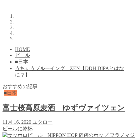
HOME
ビール
■日本
うちゅうブルーイング ZEN【DDH DIPAとはな
に？】
おすすめの記事
■日本
富士桜高原麦酒 ゆずヴァイツェン
11月 16, 2020
ユタロー
ビールに乾杯