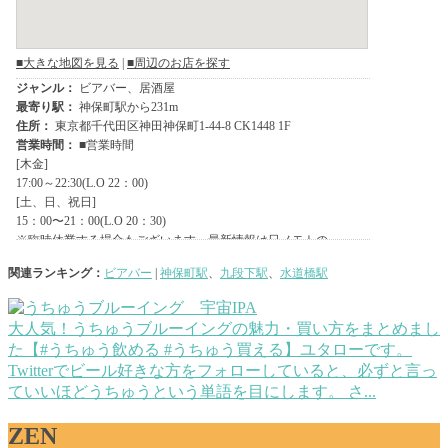
関連ランキング：
ビアバー
|
神保町駅
、
九段下駅
、
水道橋駅
大人気！うちゅうブルーイングの魅力・買い方をまとめまし
た【#うちゅう飲める #うちゅう買える】
ユタローです。
Twitterでビール好きな方をフォローしていると、必ずと言っ
ていいほどうちゅうという単語を目にします。 さ...
ZEN