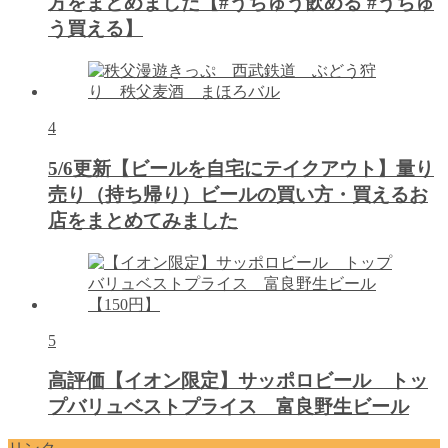
方をまとめました【#うちゅう飲める #うちゅ
う買える】
4
5/6更新【ビールを自宅にテイクアウト】量り
売り（持ち帰り）ビールの買い方・買えるお
店をまとめてみました
5
高評価【イオン限定】サッポロビール トッ
プバリュベストプライス 富良野生ビール