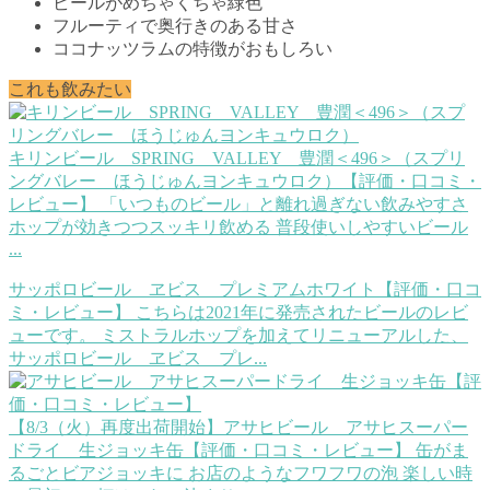
ビールがめちゃくちゃ緑色
フルーティで奥行きのある甘さ
ココナッツラムの特徴がおもしろい
これも飲みたい
キリンビール SPRING VALLEY 豊潤＜496＞（スプリ
ングバレー ほうじゅんヨンキュウロク）【評価・口コミ・
レビュー】
「いつものビール」と離れ過ぎない飲みやすさ
ホップが効きつつスッキリ飲める 普段使いしやすいビール
...
サッポロビール ヱビス プレミアムホワイト【評価・口コ
ミ・レビュー】
こちらは2021年に発売されたビールのレビ
ューです。 ミストラルホップを加えてリニューアルした、
サッポロビール ヱビス プレ...
【8/3（火）再度出荷開始】アサヒビール アサヒスーパー
ドライ 生ジョッキ缶【評価・口コミ・レビュー】
缶がま
るごとビアジョッキに お店のようなフワフワの泡 楽しい時