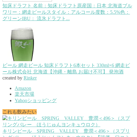
知床ドラフト
名前：知床ドラフト原産国：日本 北海道ブル
ワリー：網走ビールスタイル：アルコール度数：5.5%色：
グリーンIBU： 流氷ドラフト...
ビール 網走ビール 知床ドラフト6本セット 330ml×6 網走ビ
ール株式会社 北海道【沖縄・離島 お届け不可】 発泡酒
created by
Rinker
Amazon
楽天市場
Yahooショッピング
これも飲みたい
キリンビール SPRING VALLEY 豊潤＜496＞（スプリ