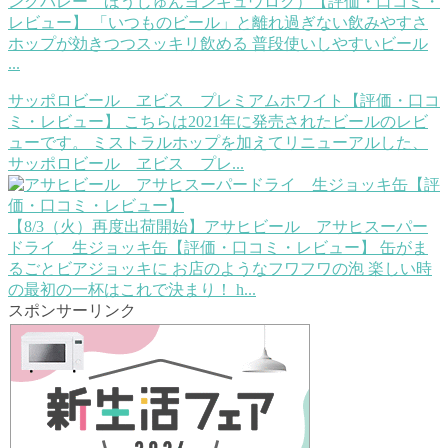
ングバレー ほうじゅんヨンキュウロク）【評価・口コミ・
レビュー】
「いつものビール」と離れ過ぎない飲みやすさ
ホップが効きつつスッキリ飲める 普段使いしやすいビール
...
サッポロビール ヱビス プレミアムホワイト【評価・口コ
ミ・レビュー】
こちらは2021年に発売されたビールのレビ
ューです。 ミストラルホップを加えてリニューアルした、
サッポロビール ヱビス プレ...
【8/3（火）再度出荷開始】アサヒビール アサヒスーパー
ドライ 生ジョッキ缶【評価・口コミ・レビュー】
缶がま
るごとビアジョッキに お店のようなフワフワの泡 楽しい時
の最初の一杯はこれで決まり！ h...
スポンサーリンク