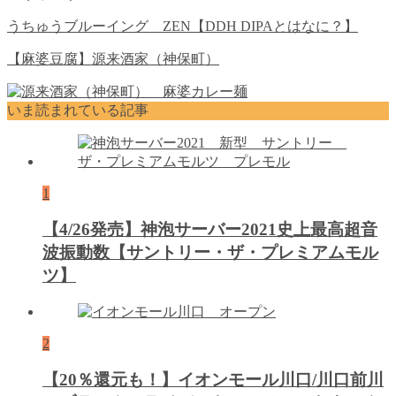
うちゅうブルーイング ZEN【DDH DIPAとはなに？】
【麻婆豆腐】源来酒家（神保町）
いま読まれている記事
1
【4/26発売】神泡サーバー2021史上最高超音
波振動数【サントリー・ザ・プレミアムモル
ツ】
2
【20％還元も！】イオンモール川口/川口前川