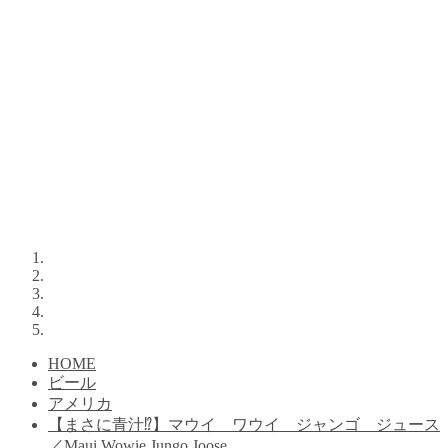
HOME
ビール
アメリカ
【まさに青汁⁉︎】マウイ ワウイ ジャンゴ ジュース
／Maui Wowie Jungo Joose