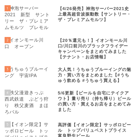
1
【4/26発売】神泡サーバー2021史
上最高超音波振動数【サントリー・
ザ・プレミアムモルツ】
2
【20％還元も！】イオンモール川
口/川口前川のブラックフライデー
キャンペーンをまとめてみました
【テナント・お店情報】
3
大人気！うちゅうブルーイングの魅
力・買い方をまとめました【#うち
ゅう飲める #うちゅう買える】
4
5/6更新【ビールを自宅にテイクア
ウト】量り売り（持ち帰り）ビール
の買い方・買えるお店をまとめてみ
ました
5
高評価【イオン限定】サッポロビー
ル トップバリュベストプライス
富良野生ビール