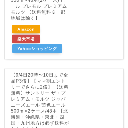
350ml×48本(2ケース) ビ
ール プレモル プレミアム
モルツ 【送料無料※一部
地域は除く】
Amazon
楽天市場
Yahooショッピング
【9/4日20時〜10日まで全
品P3倍】【ママ割エント
リーでさらに2倍】 【送料
無料】サントリー ザ・プ
レミアム・モルツ ジャパ
ニーズエール 茜色エール
500ml×2ケース/48本 【北
海道・沖縄県・東北・四
国・九州地方は必ず送料が