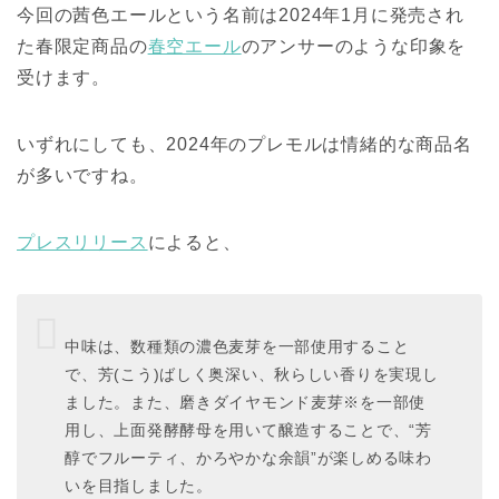
今回の茜色エールという名前は2024年1月に発売され
た春限定商品の
春空エール
のアンサーのような印象を
受けます。
いずれにしても、2024年のプレモルは情緒的な商品名
が多いですね。
プレスリリース
によると、
中味は、数種類の濃色麦芽を一部使用すること
で、芳(こう)ばしく奥深い、秋らしい香りを実現し
ました。また、磨きダイヤモンド麦芽※を一部使
用し、上面発酵酵母を用いて醸造することで、“芳
醇でフルーティ、かろやかな余韻”が楽しめる味わ
いを目指しました。