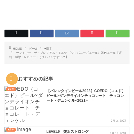
HOME
ビール
■日本
サントリー ザ・プレミアム・モルツ 〈ジャパニーズエール〉茜色エール【評
判・感想・レビュー・うまい！orまずい？】
おすすめの記事
■日本
【バレンタインビール2023】COEDO（コエド）
ビール×ダンデライオンチョコレート チョコレ
ート・デュンケル<2021>
2月 2, 2023
■日本
LEVEL9 贅沢ストロング
6月 16, 2018