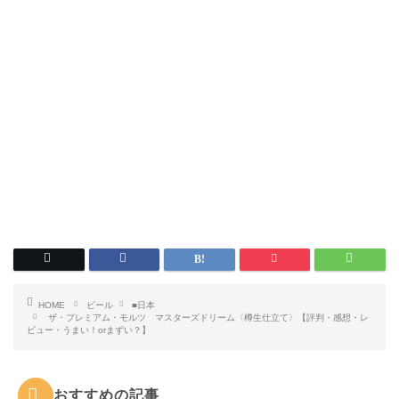
HOME
ビール
■日本
ザ・プレミアム・モルツ マスターズドリーム〈樽生仕立て〉【評判・感想・レ
ビュー・うまい！orまずい？】
おすすめの記事