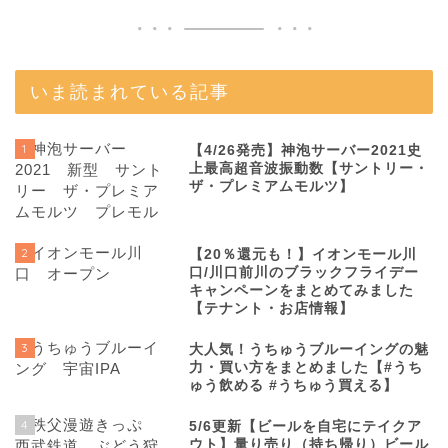
いま読まれている記事
1
【4/26発売】神泡サーバー2021史
上最高超音波振動数【サントリー・
ザ・プレミアムモルツ】
2
【20％還元も！】イオンモール川
口/川口前川のブラックフライデー
キャンペーンをまとめてみました
【テナント・お店情報】
3
大人気！うちゅうブルーイングの魅
力・買い方をまとめました【#うち
ゅう飲める #うちゅう買える】
4
5/6更新【ビールを自宅にテイクア
ウト】量り売り（持ち帰り）ビール