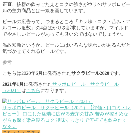
正直、抜群の飲みごたえとコクの強さがウリのサッポロビー
ルの主力商品とは一線を画しています。
ビールの広告って、つまるところ「キレ味・コク・苦み・ア
ルコール度数」の4点ばかりを訴求していますが、マイルド
でやさしいビールがあっても良いのではないでしょうか。
温故知新というか、ビールにはいろんな味わいがあるんだと
気づかせてくれるビールです。
こちらは2020年6月に発売された
サクラビール2020
です。
2021年1月
に発売された
サッポロビール サクラビール
（2021）
は
こちら
になります。
サッポロビール サクラビール（2021）【評価・口コミ・レ
ビュー】
口にした途端に広がる麦芽の甘み 苦みが控えめな
がらも深く染み渡るコク 後味すっきりで何杯でも飲みたく
なる ...
こちらもオススメ