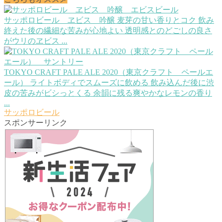
サッポロビール ヱビス 吟醸
麦芽の甘い香りとコク 飲み
終えた後の繊細な苦みが心地よい 透明感とのどごしの良さ
がウリのヱビス ...
TOKYO CRAFT PALE ALE 2020（東京クラフト ペールエ
ール）
ライトボディでスムーズに飲める 飲み込んだ後に渋
皮の苦みがビシっとくる 余韻に残る爽やかなレモンの香り
...
サッポロビール
スポンサーリンク