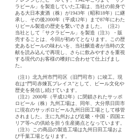
ラビール」を製造していた工場は、当社の前身で
ある大日本麦酒（株）が1943年（昭和18年）に継
承し、その後2000年（平成12年）まで87年にわた
りビール製造の歴史を繋いできました。（注2）
当社として「サクラビール」を製造（注3）・販
売することは、今回が初めてとなります。この歴
史あるビールの味わいを、当社醸造者が当時の文
献を読み込んで再現し、さらに飲みやすさを重視
する現代のお客様の嗜好に合わせて仕上げまし
た。
（注1）北九州市門司区（旧門司市）に竣工。現
在は“門司赤煉瓦プレイス”として、ビール文化や
歴史を発信し続けています。
（注2）2000年（平成12年）に閉鎖されたサッポ
ロビール（株）九州工場は、同年、大分県日田市
に現在のサッポロビール九州日田工場として移管
されました。主に九州および近畿・中国・四国エ
リア等への供給を担う生産拠点となっています。
（注3）この商品の製造工場は九州日田工場およ
び千葉工場となります。