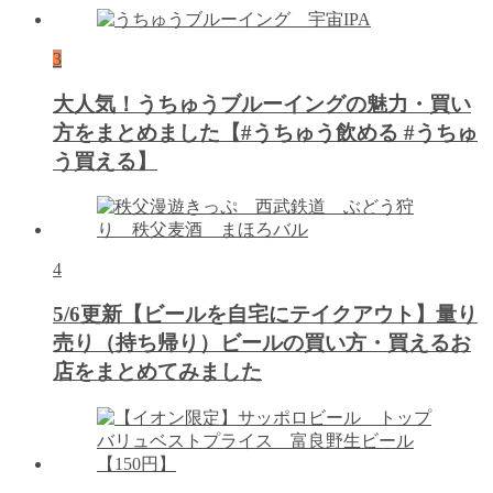
3
大人気！うちゅうブルーイングの魅力・買い
方をまとめました【#うちゅう飲める #うちゅ
う買える】
4
5/6更新【ビールを自宅にテイクアウト】量り
売り（持ち帰り）ビールの買い方・買えるお
店をまとめてみました