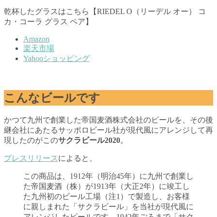
乾杯したグラスはこちら【RIEDEL O（リーデル オー） コ
カ・コーラ グラス ペア】
Amazon
楽天市場
Yahooショッピング
こんなビールです
かつて九州で創業した帝国麦酒株式会社のビールを、その後
継会社にあたるサッポロビール社が現代風にアレンジして再
現したのがこの
サクラビール2020
。
プレスリリース
によると、
この商品は、1912年（明治45年）に九州で創業し
た帝国麦酒（株）が1913年（大正2年）に竣工し
た九州初のビール工場（注1）で製造し、お客様
に親しまれた「サクラビール」を当社が現代風に
アレンジしたビールです。1942年ごろまで「サク