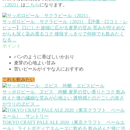
（2021）
は
こちら
になります。
サッポロビール サクラビール（2021）【評価・口コミ・レ
ビュー】
口にした途端に広がる麦芽の甘み 苦みが控えめな
がらも深く染み渡るコク 後味すっきりで何杯でも飲みたく
なる ...
パンのように香ばしいかおり
麦芽の心地よい甘み
苦いビールがイヤな人におすすめ
これも飲みたい
サッポロビール ヱビス 吟醸
麦芽の甘い香りとコク 飲み
終えた後の繊細な苦みが心地よい 透明感とのどごしの良さ
がウリのヱビス ...
TOKYO CRAFT PALE ALE 2020（東京クラフト ペールエ
ール）
ライトボディでスムーズに飲める 飲み込んだ後に渋