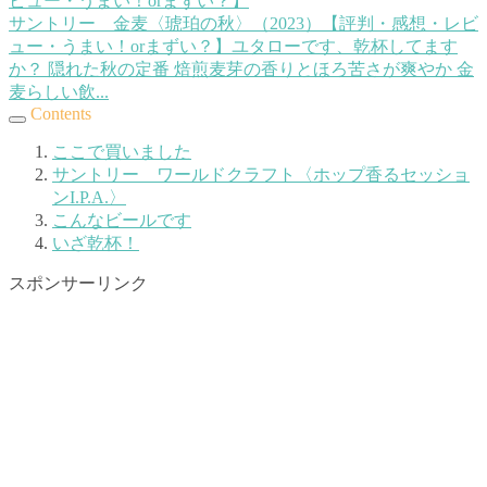
サントリー 金麦〈琥珀の秋〉（2023）【評判・感想・レビ
ュー・うまい！orまずい？】
ユタローです、乾杯してます
か？ 隠れた秋の定番 焙煎麦芽の香りとほろ苦さが爽やか 金
麦らしい飲...
Contents
ここで買いました
サントリー ワールドクラフト〈ホップ香るセッショ
ンI.P.A.〉
こんなビールです
いざ乾杯！
スポンサーリンク