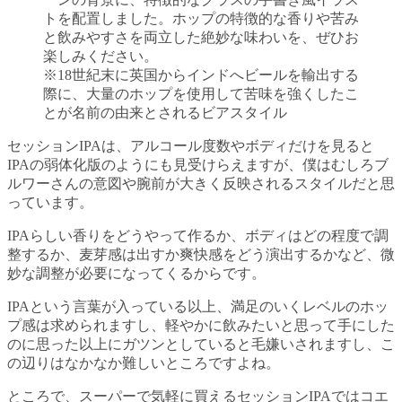
トを配置しました。ホップの特徴的な香りや苦み
と飲みやすさを両立した絶妙な味わいを、ぜひお
楽しみください。
※18世紀末に英国からインドへビールを輸出する
際に、大量のホップを使用して苦味を強くしたこ
とが名前の由来とされるビアスタイル
セッションIPAは、アルコール度数やボディだけを見ると
IPAの弱体化版のようにも見受けらえますが、僕はむしろブ
ルワーさんの意図や腕前が大きく反映されるスタイルだと思
っています。
IPAらしい香りをどうやって作るか、ボディはどの程度で調
整するか、麦芽感は出すか爽快感をどう演出するかなど、微
妙な調整が必要になってくるからです。
IPAという言葉が入っている以上、満足のいくレベルのホッ
プ感は求められますし、軽やかに飲みたいと思って手にした
のに思った以上にガツンとしていると毛嫌いされますし、こ
の辺りはなかなか難しいところですよね。
ところで、スーパーで気軽に買えるセッションIPAではコエ