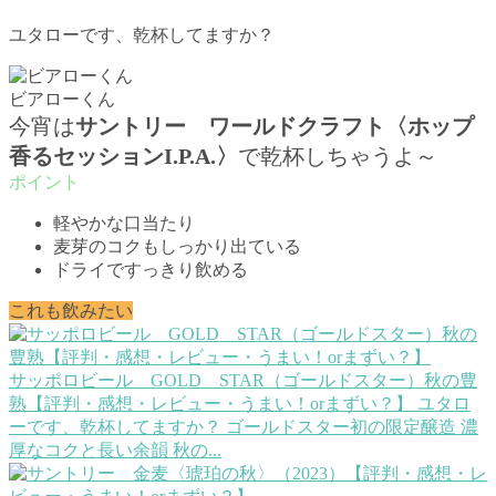
ユタローです、乾杯してますか？
ビアローくん
今宵は
サントリー ワールドクラフト〈ホップ
香るセッションI.P.A.〉
で乾杯しちゃうよ～
軽やかな口当たり
麦芽のコクもしっかり出ている
ドライですっきり飲める
これも飲みたい
サッポロビール GOLD STAR（ゴールドスター）秋の豊
熟【評判・感想・レビュー・うまい！orまずい？】
ユタロ
ーです、乾杯してますか？ ゴールドスター初の限定醸造 濃
厚なコクと長い余韻 秋の...