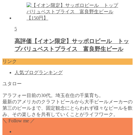
5
高評価【イオン限定】サッポロビール トッ
プバリュベストプライス 富良野生ビール
リンク
人気ブログランキング
ユタロー
アラフォー目前の30代。埼玉在住の千葉育ち。
最新のアメリカのクラフトビールから大手ビールメーカーの
第三のビールまで、固定観念にとらわれず様々なビールを飲
み、その楽しさを共有していくことがライフワーク。
＼ Follow me ／