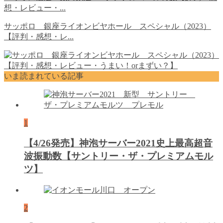
想・レビュー・...
サッポロ 銀座ライオンビヤホール スペシャル（2023）
【評判・感想・レ...
いま読まれている記事
1
【4/26発売】神泡サーバー2021史上最高超音
波振動数【サントリー・ザ・プレミアムモル
ツ】
2