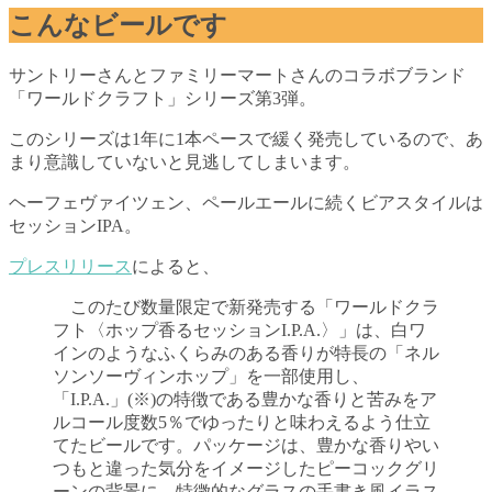
こんなビールです
サントリーさんとファミリーマートさんのコラボブランド
「ワールドクラフト」シリーズ第3弾。
このシリーズは1年に1本ペースで緩く発売しているので、あ
まり意識していないと見逃してしまいます。
ヘーフェヴァイツェン、ペールエールに続くビアスタイルは
セッションIPA。
プレスリリース
によると、
このたび数量限定で新発売する「ワールドクラ
フト〈ホップ香るセッションI.P.A.〉」は、白ワ
インのようなふくらみのある香りが特長の「ネル
ソンソーヴィンホップ」を一部使用し、
「I.P.A.」(※)の特徴である豊かな香りと苦みをア
ルコール度数5％でゆったりと味わえるよう仕立
てたビールです。パッケージは、豊かな香りやい
つもと違った気分をイメージしたピーコックグリ
ーンの背景に、特徴的なグラスの手書き風イラス