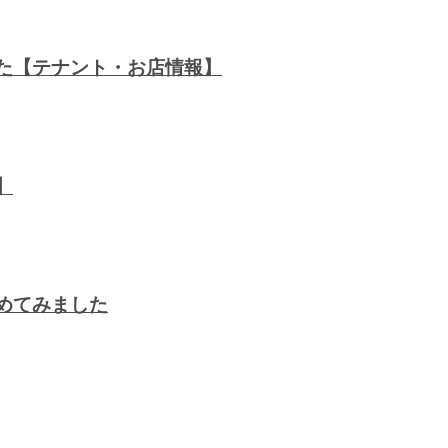
した【テナント・お店情報】
】
めてみました