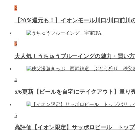
2
【20％還元も！】イオンモール川口/川口前
3
大人気！うちゅうブルーイングの魅力・買い方
4
5/6更新【ビールを自宅にテイクアウト】量
5
高評価【イオン限定】サッポロビール トップ