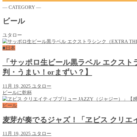
― CATEGORY ―
ビール
ユタロー
■日本
「サッポロ生ビール黒ラベル エクストラ
判・うまい！orまずい？】
11月 19, 2025
ユタロー
ビールに乾杯
ビール
麦芽が奏でるジャズ！「ヱビス クリエイ
11月 19, 2025
ユタロー