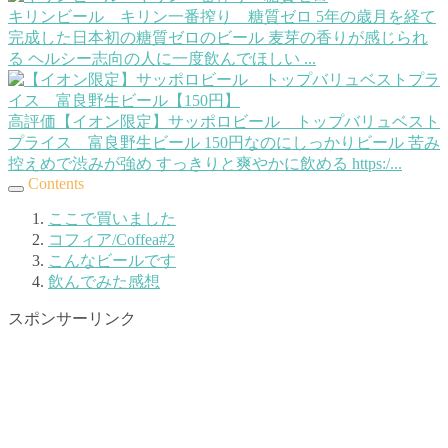
キリンビール キリン一番搾り 糖質ゼロ
5年の歳月を経て
完成した日本初の糖質ゼロのビール 麦芽の香りが感じられ
る ヘルシー志向の人に一度飲んでほしい ...
高評価【イオン限定】サッポロビール トップバリュベスト
プライス 富良野生ビール
150円なのにしっかりビール 苦み
控えめで渋みが強め すっきりと爽やかに飲める https:/...
Contents
ここで買いました
コフィア/Coffea#2
こんなビールです
飲んでみた感想
スポンサーリンク