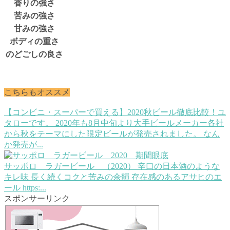
香りの強さ
苦みの強さ
甘みの強さ
ボディの重さ
のどごしの良さ
こちらもオススメ
【コンビニ・スーパーで買える】2020秋ビール徹底比較！
ユ
タローです。 2020年も8月中旬より大手ビールメーカー各社
から秋をテーマにした限定ビールが発売されました。 なん
か発売が...
サッポロ ラガービール （2020）
辛口の日本酒のような
キレ味 長く続くコクと苦みの余韻 存在感のあるアサヒのエ
ール https:...
スポンサーリンク