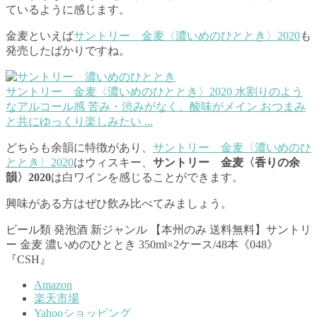
ているように感じます。
金麦といえば
サントリー 金麦〈濃いめのひととき〉2020
も
発売したばかりですね。
サントリー 金麦〈濃いめのひととき〉2020
水割りのよう
なアルコール感 苦み・渋みがなく、酸味がメイン おつまみ
と共にゆっくり楽しみたい ...
どちらも余韻に特徴があり、
サントリー 金麦〈濃いめのひ
ととき〉2020
はウィスキー、
サントリー 金麦〈香りの余
韻〉2020
は白ワインを感じることができます。
興味がある方はぜひ飲み比べてみましょう。
ビール類 発泡酒 新ジャンル 【本州のみ 送料無料】サントリ
ー 金麦 濃いめのひととき 350ml×2ケース/48本《048》
『CSH』
Amazon
楽天市場
Yahooショッピング