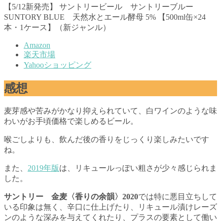
【5/12新発売】 サントリービール サントリーブルー
SUNTORY BLUE 天然水とエール酵母 5% 【500ml缶×24
本・1ケース】（新ジャンル）
Amazon
楽天市場
Yahooショッピング
感想
麦芽感や苦みがかなり抑えられていて、白ワインのような味
わいがお手頃価格で楽しめるビール。
喉ごしよりも、飲んだ後の香りをじっくり楽しみたいです
ね。
また、
2019年版
は、リキュールっぽい粗さが少々感じられま
した。
サントリー 金麦〈香りの余韻〉2020
では特に悪目立ちして
いる印象は無く、辛口に仕上げたり、リキュール漬けレーズ
ンのような深みを与えてくれたり、プラスの要素として働い