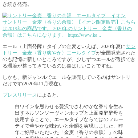
き続き発売。
サントリー 金麦〈香りの余韻〉【イオン限定販売】
こちら
は2019年の商品です。 2020年のサントリー 金麦〈香りの
余韻〉はこちらになります。 https://www.ka...
エール（上面発酵）タイプの金麦といえば、2020年夏に
サン
トリー 金麦〈香り爽やか〉エールタイプ
が全国発売された
のも記憶に新しいところですが、少しずつエールが選択でき
る環境が整ってきているのは喜ばしいことですね。
しかも、新ジャンルでエールを販売しているのはサントリー
だけです(2020年11月現在)。
プレスリリース
によると、
白ワインを思わせる贅沢でさわやかな香りを生み
出すネルソンソーヴィンホップと上面発酵酵母を
使用することで、エールタイプならではのフルー
ティで華やかな味わいと余韻を実現しました。昨
年ご好評いただいた「金麦〈香りの余韻〉」の味