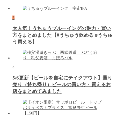
3
大人気！うちゅうブルーイングの魅力・買い
方をまとめました【#うちゅう飲める #うちゅ
う買える】
4
5/6更新【ビールを自宅にテイクアウト】量り
売り（持ち帰り）ビールの買い方・買えるお
店をまとめてみました