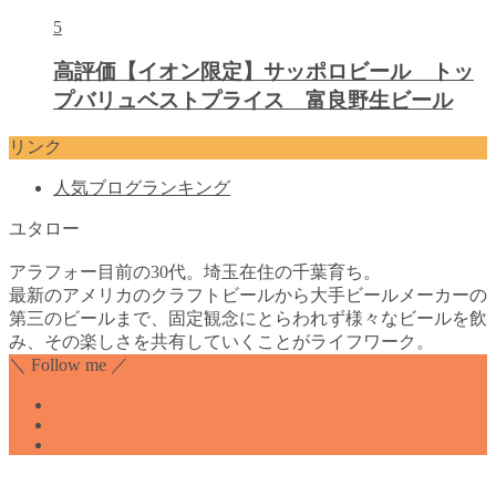
5
高評価【イオン限定】サッポロビール トッ
プバリュベストプライス 富良野生ビール
リンク
人気ブログランキング
ユタロー
アラフォー目前の30代。埼玉在住の千葉育ち。
最新のアメリカのクラフトビールから大手ビールメーカーの
第三のビールまで、固定観念にとらわれず様々なビールを飲
み、その楽しさを共有していくことがライフワーク。
＼ Follow me ／