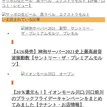
サッポロ生ビール 黒ラベル エクストラモルト【評価・口
コミ・レビュー】
いま読まれている記事
1
【4/26発売】神泡サーバー2021史上最高超音
波振動数【サントリー・ザ・プレミアムモル
ツ】
2
【20％還元も！】イオンモール川口/川口前川
のブラックフライデーキャンペーンをまとめ
てみました【テナント・お店情報】