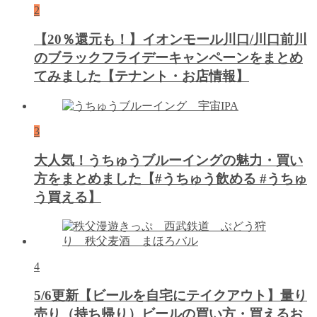
2
【20％還元も！】イオンモール川口/川口前川
のブラックフライデーキャンペーンをまとめ
てみました【テナント・お店情報】
3
大人気！うちゅうブルーイングの魅力・買い
方をまとめました【#うちゅう飲める #うちゅ
う買える】
4
5/6更新【ビールを自宅にテイクアウト】量り
売り（持ち帰り）ビールの買い方・買えるお