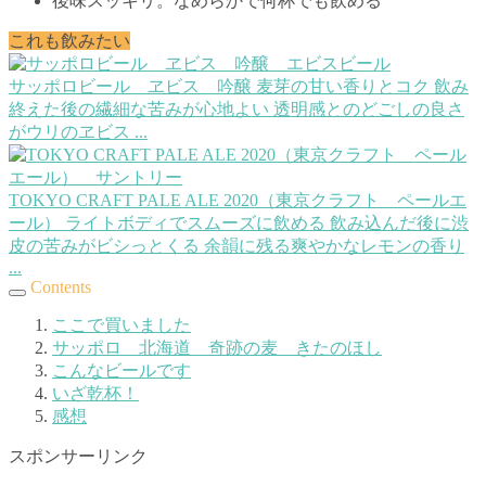
後味スッキリ。なめらかで何杯でも飲める
これも飲みたい
サッポロビール ヱビス 吟醸
麦芽の甘い香りとコク 飲み
終えた後の繊細な苦みが心地よい 透明感とのどごしの良さ
がウリのヱビス ...
TOKYO CRAFT PALE ALE 2020（東京クラフト ペールエ
ール）
ライトボディでスムーズに飲める 飲み込んだ後に渋
皮の苦みがビシっとくる 余韻に残る爽やかなレモンの香り
...
Contents
ここで買いました
サッポロ 北海道 奇跡の麦 きたのほし
こんなビールです
いざ乾杯！
感想
スポンサーリンク