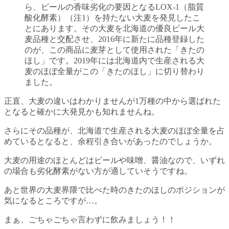
ら、ビールの香味劣化の要因となるLOX-1（脂質
酸化酵素）（注1）を持たない大麦を発見したこ
とにあります。その大麦を北海道の優良ビール大
麦品種と交配させ、2016年に新たに品種登録した
のが、この商品に麦芽として使用された「きたの
ほし」です。2019年には北海道内で生産される大
麦のほぼ全量がこの「きたのほし」に切り替わり
ました。
正直、大麦の違いはわかりませんが1万種の中から選ばれた
となると確かに大発見かも知れませんね。
さらにその品種が、北海道で生産される大麦のほぼ全量を占
めているとなると、余程引き合いがあったのでしょうか。
大麦の用途のほとんどはビールや味噌、醤油なので、いずれ
の場合も劣化酵素がない方が適していそうですね。
あと世界の大麦界隈で比べた時のきたのほしのポジションが
気になるところですが…。
まぁ、ごちゃごちゃ言わずに飲みましょう！！