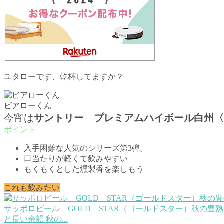
ユタローです、乾杯してますか？
ビアローくん
今宵は
サントリー プレミアムハイボール白州〈
入手困難な人気のシリーズ第3弾。
口当たりが軽くて飲みやすい
もくもくとした燻製香を楽しもう
これも飲みたい
サッポロビール GOLD STAR（ゴールドスター）秋の豊
と長い余韻 秋の...