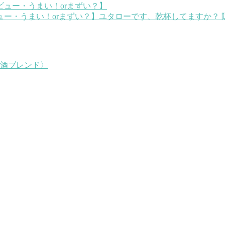
ュー・うまい！orまずい？】
ユタローです、乾杯してますか？ 
酒ブレンド〉