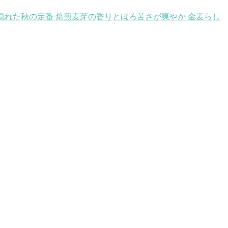
隠れた秋の定番 焙煎麦芽の香りとほろ苦さが爽やか 金麦らし