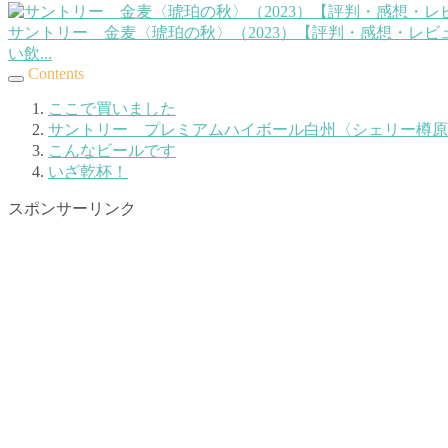
サントリー 金麦〈琥珀の秋〉（2023）【評判・感想・レビ
い飲...
Contents
ここで買いました
サントリー プレミアムハイボール白州〈シェリー樽原
こんなビールです
いざ乾杯！
スポンサーリンク