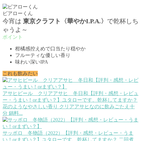
ビアローくん
今宵は
東京クラフト〈華やかI.P.A.〉
で乾杯しち
ゃうよ～
柑橘感控えめで口当たり穏やか
フルーティな優しい香り
味わい深いIPA
これも飲みたい
アサヒビール クリアアサヒ 冬日和【評判・感想・レビュ
ー・うまい！orまずい？】
ユタローです、乾杯してますか？
花のようなやさしい香り クリアアサヒなのに飲みごたえ十
分 鍋料...
サッポロ 冬物語（2022）【評判・感想・レビュー・うま
い！orまずい？】
ユタローです、乾杯してますか？ 二回煮