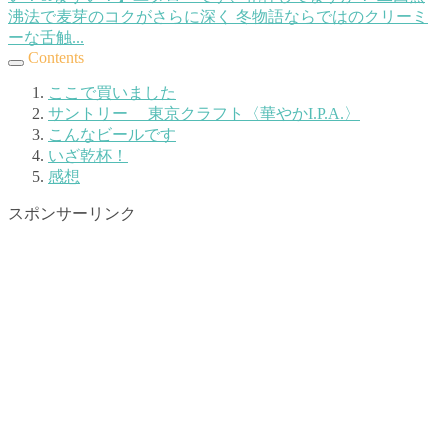
沸法で麦芽のコクがさらに深く 冬物語ならではのクリーミ
ーな舌触...
Contents
ここで買いました
サントリー 東京クラフト〈華やかI.P.A.〉
こんなビールです
いざ乾杯！
感想
スポンサーリンク