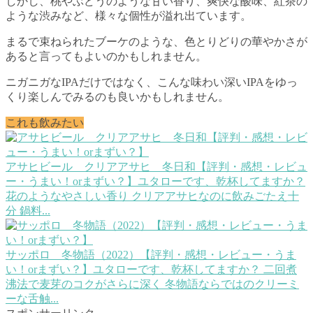
しかし、桃やぶどうのような甘い香り、爽快な酸味、紅茶の
ような渋みなど、様々な個性が溢れ出ています。
まるで束ねられたブーケのような、色とりどりの華やかさが
あると言ってもよいのかもしれません。
ニガニガなIPAだけではなく、こんな味わい深いIPAをゆっ
くり楽しんでみるのも良いかもしれません。
これも飲みたい
アサヒビール クリアアサヒ 冬日和【評判・感想・レビュ
ー・うまい！orまずい？】
ユタローです、乾杯してますか？
花のようなやさしい香り クリアアサヒなのに飲みごたえ十
分 鍋料...
サッポロ 冬物語（2022）【評判・感想・レビュー・うま
い！orまずい？】
ユタローです、乾杯してますか？ 二回煮
沸法で麦芽のコクがさらに深く 冬物語ならではのクリーミ
ーな舌触...