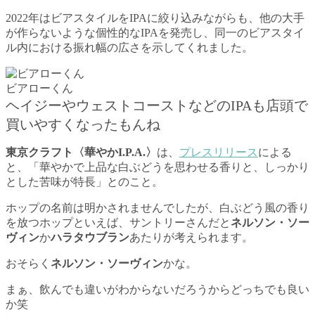
2022年はビアスタイルをIPAに絞り込みながらも、他の大手
が作らないような個性的なIPAを発売し、同一のビアスタイ
ル内における振れ幅の広さを示してくれました。
ビアローくん
ヘイジーやウェストコーストなどのIPAも店頭で
買いやすくなったもんね
東京クラフト〈華やかI.P.A.〉
は、
プレスリリース
による
と、「華やかで上品な白ぶどうを思わせる香りと、しっかり
とした苦味が特長」とのこと。
ホップの名前は明かされませんでしたが、白ぶどう風の香り
を放つホップといえば、サントリーさんだと
ネルソン・ソー
ヴィン
か
ハラタウブラン
あたりが考えられます。
おそらく
ネルソン・ソーヴィン
かな。
まぁ、飲んでも違いがわからないだろうからどっちでも良い
か笑