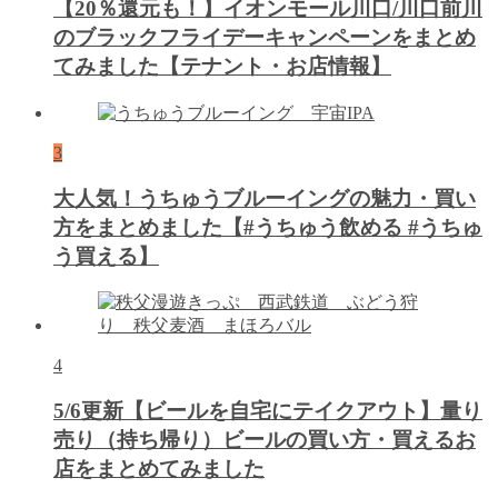
【20％還元も！】イオンモール川口/川口前川
のブラックフライデーキャンペーンをまとめ
てみました【テナント・お店情報】
3
大人気！うちゅうブルーイングの魅力・買い
方をまとめました【#うちゅう飲める #うちゅ
う買える】
4
5/6更新【ビールを自宅にテイクアウト】量り
売り（持ち帰り）ビールの買い方・買えるお
店をまとめてみました