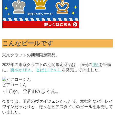
こんなビールです
東京クラフトの期間限定商品。
2022年の東京クラフトの期間限定商品は、恒例の
IPA
を筆頭
に、
爽やかI.P.A.
、
香ばしI.P.A.〉
を発売してきました。
ビアローくん
ってか、全部IPAじゃん。
今までは、王道の
ヴァイツェン
だったり、意欲的な
バーレイ
ワイン
だったりと、様々なビアスタイルのビールを販売して
いました。