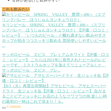
甘みがあるけど飲みやすい
これも飲みたい
キリンビール SPRING VALLEY 豊潤＜496＞（スプリ
ングバレー ほうじゅんヨンキュウロク）【評価・口コミ・
レビュー】
「いつものビール」と離れ過ぎない飲みやすさ
ホップが効きつつスッキリ飲める 普段使いしやすいビール
...
サッポロビール ヱビス プレミアムホワイト【評価・口コ
ミ・レビュー】
こちらは2021年に発売されたビールのレビ
ューです。 ミストラルホップを加えてリニューアルした、
サッポロビール ヱビス プレ...
【8/3（火）再度出荷開始】アサヒビール アサヒスーパー
ドライ 生ジョッキ缶【評価・口コミ・レビュー】
缶がま
るごとビアジョッキに お店のようなフワフワの泡 楽しい時
の最初の一杯はこれで決まり！ h...
Contents