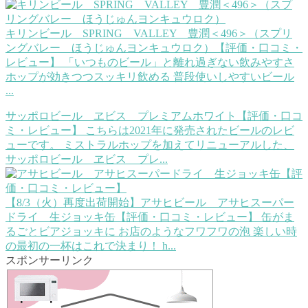
キリンビール SPRING VALLEY 豊潤＜496＞（スプリ
ングバレー ほうじゅんヨンキュウロク）【評価・口コミ・
レビュー】
「いつものビール」と離れ過ぎない飲みやすさ
ホップが効きつつスッキリ飲める 普段使いしやすいビール
...
サッポロビール ヱビス プレミアムホワイト【評価・口コ
ミ・レビュー】
こちらは2021年に発売されたビールのレビ
ューです。 ミストラルホップを加えてリニューアルした、
サッポロビール ヱビス プレ...
【8/3（火）再度出荷開始】アサヒビール アサヒスーパー
ドライ 生ジョッキ缶【評価・口コミ・レビュー】
缶がま
るごとビアジョッキに お店のようなフワフワの泡 楽しい時
の最初の一杯はこれで決まり！ h...
スポンサーリンク