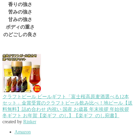
香りの強さ
苦みの強さ
甘みの強さ
ボディの重さ
のどごしの良さ
クラフトビール ビールギフト「富士桜高原麦酒選べる12本
セット」金賞受賞のクラフトビール飲み比べ！地ビール【送
料無料】詰め合わせ 内祝い 国産 お歳暮 年末挨拶 年始挨拶
冬ギフト お年賀【楽ギフ_のし】【楽ギフ_のし宛書】
created by
Rinker
Amazon