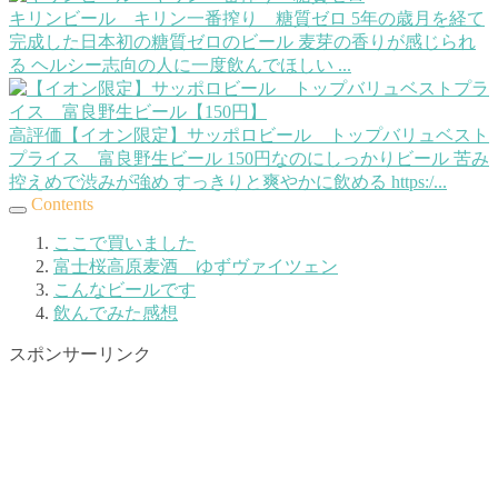
キリンビール キリン一番搾り 糖質ゼロ
5年の歳月を経て
完成した日本初の糖質ゼロのビール 麦芽の香りが感じられ
る ヘルシー志向の人に一度飲んでほしい ...
高評価【イオン限定】サッポロビール トップバリュベスト
プライス 富良野生ビール
150円なのにしっかりビール 苦み
控えめで渋みが強め すっきりと爽やかに飲める https:/...
Contents
ここで買いました
富士桜高原麦酒 ゆずヴァイツェン
こんなビールです
飲んでみた感想
スポンサーリンク