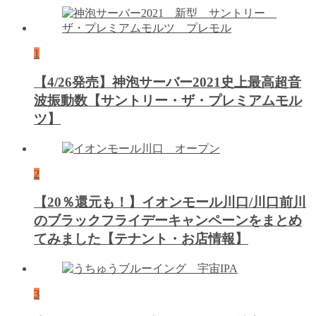
1
【4/26発売】神泡サーバー2021史上最高超音
波振動数【サントリー・ザ・プレミアムモル
ツ】
2
【20％還元も！】イオンモール川口/川口前川
のブラックフライデーキャンペーンをまとめ
てみました【テナント・お店情報】
3