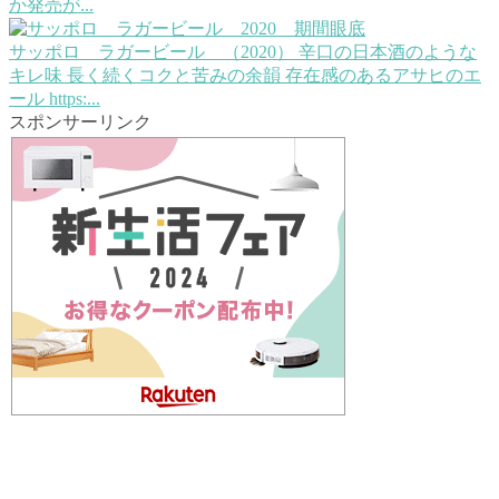
か発売が...
サッポロ ラガービール （2020）
辛口の日本酒のような
キレ味 長く続くコクと苦みの余韻 存在感のあるアサヒのエ
ール https:...
スポンサーリンク