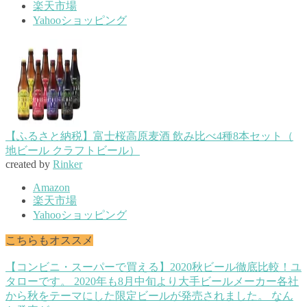
楽天市場
Yahooショッピング
【ふるさと納税】富士桜高原麦酒 飲み比べ4種8本セット（
地ビール クラフトビール）
created by
Rinker
Amazon
楽天市場
Yahooショッピング
こちらもオススメ
【コンビニ・スーパーで買える】2020秋ビール徹底比較！
ユ
タローです。 2020年も8月中旬より大手ビールメーカー各社
から秋をテーマにした限定ビールが発売されました。 なん