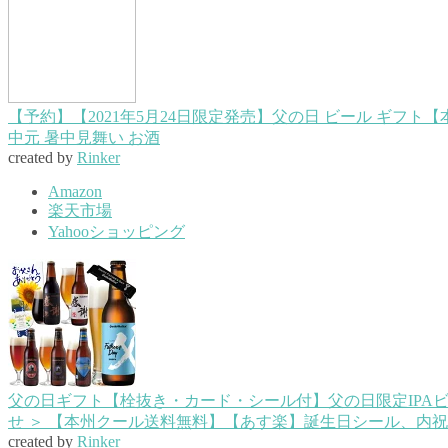
【予約】【2021年5月24日限定発売】父の日 ビール ギフト【
中元 暑中見舞い お酒
created by
Rinker
Amazon
楽天市場
Yahooショッピング
父の日ギフト【栓抜き・カード・シール付】父の日限定IPAビ
せ ＞ 【本州クール送料無料】【あす楽】誕生日シール、内祝
created by
Rinker