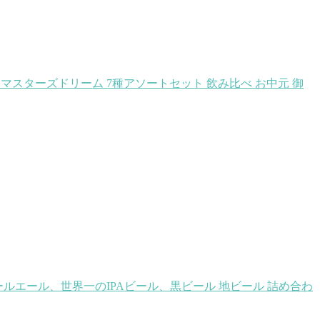
ツ マスターズドリーム 7種アソートセット 飲み比べ お中元 御
ルエール、世界一のIPAビール、黒ビール 地ビール 詰め合わ