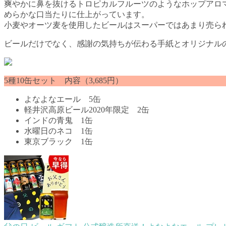
爽やかに鼻を抜けるトロピカルフルーツのようなホップアロ
めらかな口当たりに仕上がっています。
小麦やオーツ麦を使用したビールはスーパーではあまり売ら
ビールだけでなく、感謝の気持ちが伝わる手紙とオリジナル
5種10缶セット 内容（3,685円）
よなよなエール 5缶
軽井沢高原ビール2020年限定 2缶
インドの青鬼 1缶
水曜日のネコ 1缶
東京ブラック 1缶