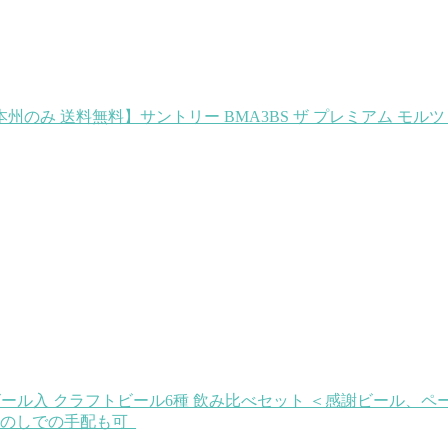
本州のみ 送料無料】サントリー BMA3BS ザ プレミアム モル
ール入 クラフトビール6種 飲み比べセット ＜感謝ビール、ペー
のしでの手配も可_