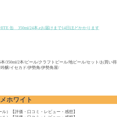
TE 缶 350ml/24本.eお届けまで14日ほどかかります
本/350ml/2本/ビール/クラフトビール/地ビール/セット/お買い得/お
比べ/純麦吟醸/イセカド/伊勢角/伊勢角屋/
ヒメホワイト