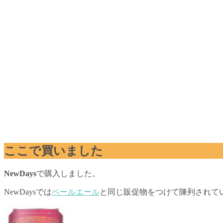
ここで買いました
NewDays
で購入しました。
NewDaysでは
ペールエール
と同じ販促物をつけて陳列されて