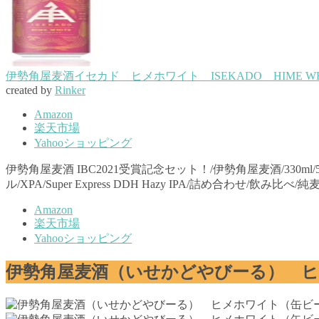
伊勢角屋麦酒イセカド ヒメホワイト ISEKADO HIME WHI
created by
Rinker
Amazon
楽天市場
Yahooショッピング
伊勢角屋麦酒 IBC2021受賞記念セット！/伊勢角屋麦酒/330ml/5
ル/XPA/Super Express DDH Hazy IPA/詰め合わせ/飲み
Amazon
楽天市場
Yahooショッピング
伊勢角屋麦酒（いせかどやびーる） 