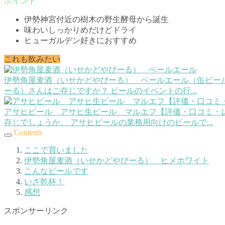
伊勢神宮付近の樹木の野生酵母から誕生
味わいしっかりめだけどドライ
ヒューガルデン好きにおすすめ
これも飲みたい
伊勢角屋麦酒（いせかどやびーる） ペールエール（缶ビー
ーる）さんはご存じですか？ ビールのイベントの行...
アサヒビール アサヒ生ビール マルエフ【評価・口コミ・
存じでしょうか。 アサヒビールの業務用向けのビールで...
Contents
ここで買いました
伊勢角屋麦酒（いせかどやびーる） ヒメホワイト
こんなビールです
いざ乾杯！
感想
スポンサーリンク