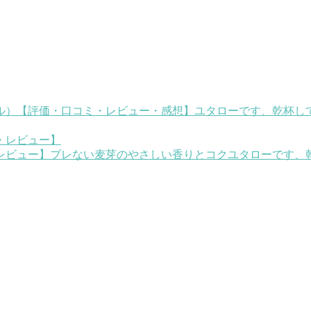
ル）【評価・口コミ・レビュー・感想】
ユタローです、乾杯し
レビュー】ブレない麦芽のやさしい香りとコク
ユタローです、