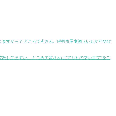
てますか～？ ところで皆さん、伊勢角屋麦酒（いせかどやび
乾杯してますか。 ところで皆さんは"アサヒのマルエフ"をご