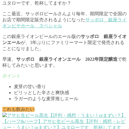
ユタローです、乾杯してますか？
ここ最近、サッポロビールさんより毎年、期間限定で全国の
お店で期間限定販売されるようになった
サッポロ 銀座ライ
オンビヤホール スペシャル
この銀座ライオンビールのエール版の
サッポロ 銀座ライオ
ンエール
が、3年ぶりにファミリーマート限定で発売される
ことになりました。
早速、
サッポロ 銀座ライオンエール 2022年限定醸造
で乾
杯してみたいと思います。
麦芽の甘い香り
ピリッとした辛さと爽快感
ラガーのような麦芽推しエール
これも飲みたい
【ハーフ&ハーフ】アサヒ生ビール黒生【評判・感想・レビ
ュー・うまい！orまずい？】
ユタローです、乾杯してます