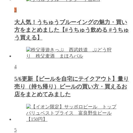
3
大人気！うちゅうブルーイングの魅力・買い
方をまとめました【#うちゅう飲める #うちゅ
う買える】
4
5/6更新【ビールを自宅にテイクアウト】量り
売り（持ち帰り）ビールの買い方・買えるお
店をまとめてみました
5