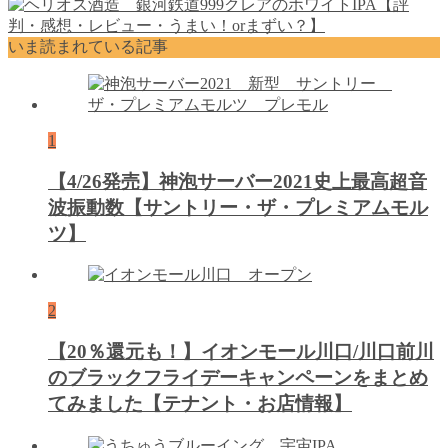
いま読まれている記事
1
【4/26発売】神泡サーバー2021史上最高超音
波振動数【サントリー・ザ・プレミアムモル
ツ】
2
【20％還元も！】イオンモール川口/川口前川
のブラックフライデーキャンペーンをまとめ
てみました【テナント・お店情報】