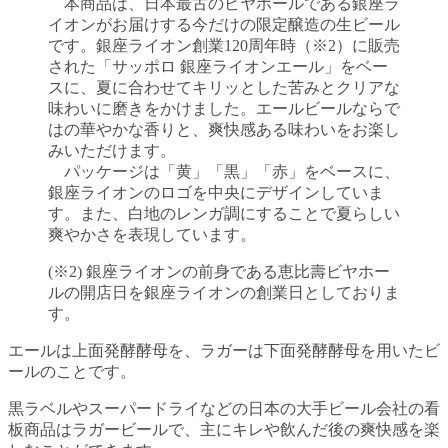
本商品は、日本最古のビヤホールである銀座ラ
イオンがお届けする今だけの限定醸造の生ビール
です。銀座ライオン創業120周年時（※2）に販売
された「サッポロ 銀座ライオンエール」をベー
スに、夏に合わせてキリッとした苦みとクリアな
味わいに磨きをかけました。エールビールならで
はの華やかな香りと、爽快感ある味わいをお楽し
みいただけます。
パッケージは「黄」「黒」「赤」をベースに、
銀座ライオンのロゴを中央にデザインしていま
す。また、白地のレンガ調にすることで夏らしい
爽やかさを表現しています。
(※2) 銀座ライオンの前身である恵比壽ビヤホー
ルの開店日を銀座ライオンの創業日としておりま
す。
エールは上面発酵酵母を、ラガーは下面発酵酵母を用いたビ
ールのことです。
黒ラベルやスーパードライなどの日本の大手ビール会社の看
板商品はラガービールで、主にキレや飲んだ後の爽快感を楽