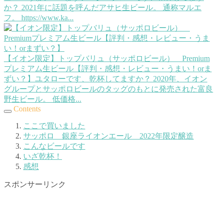
か？ 2021年に話題を呼んだアサヒ生ビール。 通称マルエ
フ。 https://www.ka...
【イオン限定】トップバリュ（サッポロビール） Premium
プレミアム生ビール【評判・感想・レビュー・うまい！orま
ずい？】
ユタローです、乾杯してますか？ 2020年、イオン
グループとサッポロビールのタッグのもとに発売された富良
野生ビール。 低価格...
Contents
ここで買いました
サッポロ 銀座ライオンエール 2022年限定醸造
こんなビールです
いざ乾杯！
感想
スポンサーリンク