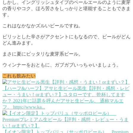
しかし、イングリッシュタイプのペールエールのように麦芽
の香りやコク、ほろ苦さをしっかりと堪能することもできま
す。
これはなかなかズルいビールですね。
ピリッとした辛さがアクセントにもなるので、ビールがどん
どん進みます。
まさに夏にピッタリな麦芽系ビール。
ウィンナーをおともに、ガブガブいっちゃいましょう。
これも飲みたい
【ハーフ&ハーフ】アサヒ生ビール黒生【評判・感想・レビ
ュー・うまい！orまずい？】
ユタローです、乾杯してます
か？ 2021年に話題を呼んだアサヒ生ビール。 通称マルエ
フ。 https://www.ka...
【イオン限定】トップバリュ（サッポロビール） Premium